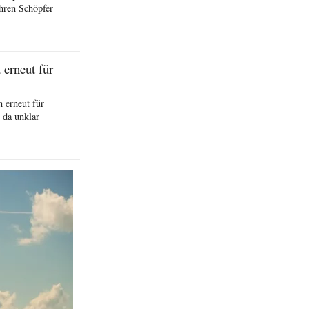
hren Schöpfer
erneut für
 erneut für
 da unklar