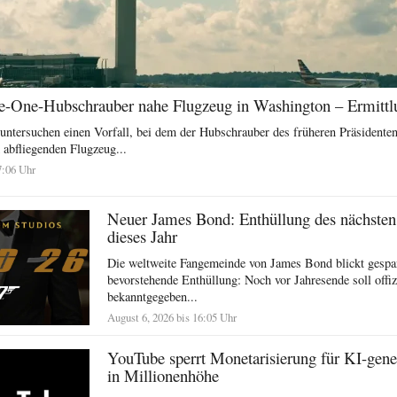
-One-Hubschrauber nahe Flugzeug in Washington – Ermittl
ntersuchen einen Vorfall, bei dem der Hubschrauber des früheren Präsidente
abfliegenden Flugzeug...
7:06 Uhr
Neuer James Bond: Enthüllung des nächsten
dieses Jahr
Die weltweite Fangemeinde von James Bond blickt gespan
bevorstehende Enthüllung: Noch vor Jahresende soll offiz
bekanntgegeben...
August 6, 2026 bis 16:05 Uhr
YouTube sperrt Monetarisierung für KI-gene
in Millionenhöhe