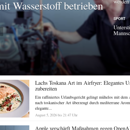
werden
mit Wasserstoff betrieben
SPORT
Unterst
N
Mannsch
Lachs Toskana Art im Airfryer: Elegantes U
zubereiten
Ein raffiniertes Urlaubsgericht gelingt mühelos mit dem 
nach toskanischer Art überzeugt durch mediterrane Arom
elegante...
August 5, 2026 bis 21:47 Uhr
Apple verschärft Maßnahmen gegen OpenA