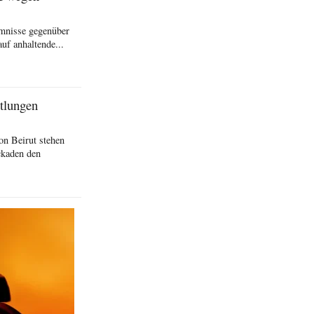
imnisse gegenüber
uf anhaltende...
ttlungen
on Beirut stehen
ckaden den