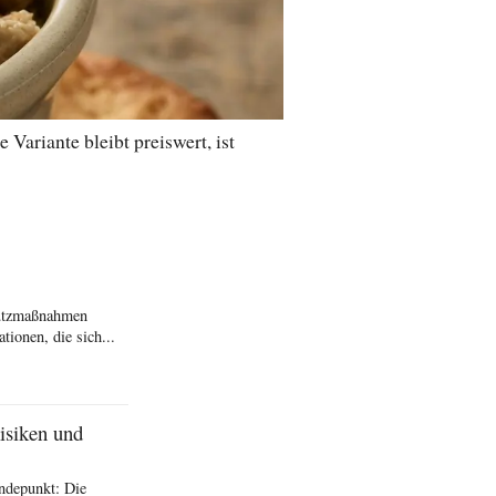
ariante bleibt preiswert, ist
hutzmaßnahmen
ionen, die sich...
isiken und
ndepunkt: Die