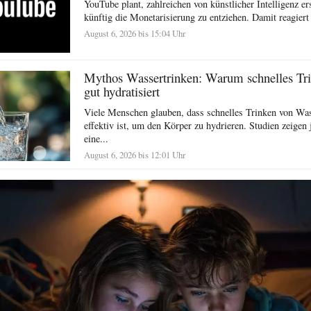
YouTube plant, zahlreichen von künstlicher Intelligenz er
künftig die Monetarisierung zu entziehen. Damit reagiert 
August 6, 2026 bis 15:04 Uhr
Mythos Wassertrinken: Warum schnelles Tr
gut hydratisiert
Viele Menschen glauben, dass schnelles Trinken von Wa
effektiv ist, um den Körper zu hydrieren. Studien zeigen 
eine...
August 6, 2026 bis 12:01 Uhr