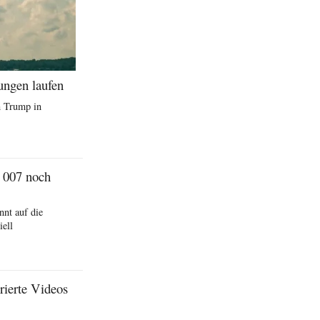
ungen laufen
n Trump in
 007 noch
nt auf die
iell
rierte Videos