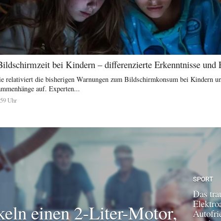
Bildschirmzeit bei Kindern – differenzierte Erkenntnisse un
die relativiert die bisherigen Warnungen zum Bildschirmkonsum bei Kindern un
sammenhänge auf. Experten...
:59 Uhr
SPORT
Das tra
Elektroa
keln einen 2-Liter-Motor,
Autofri