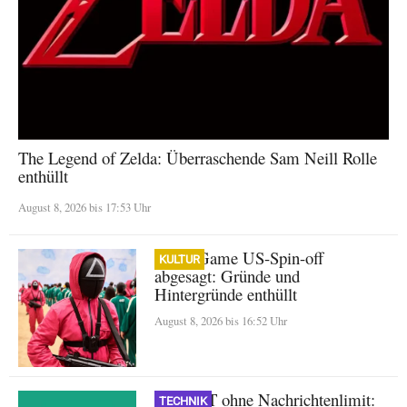
The Legend of Zelda: Überraschende Sam Neill Rolle
enthüllt
August 8, 2026 bis 17:53 Uhr
Squid Game US-Spin-off
KULTUR
abgesagt: Gründe und
Hintergründe enthüllt
August 8, 2026 bis 16:52 Uhr
ChatGPT ohne Nachrichtenlimit:
TECHNIK