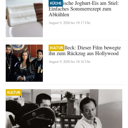
Griechische Joghurt-Eis am Stiel:
KÜCHE
Einfaches Sommerrezept zum
Abkühlen
August 9, 2026 bis 19:17 Uhr
Tom Selleck: Dieser Film bewegte
KULTUR
ihn zum Rückzug aus Hollywood
August 9, 2026 bis 18:16 Uhr
KULTUR