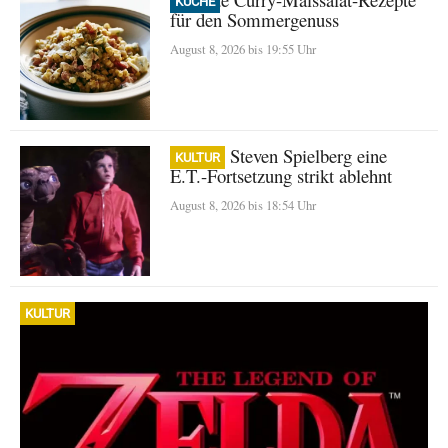
KÜCHE
für den Sommergenuss
August 8, 2026 bis 19:55 Uhr
Warum Steven Spielberg eine
KULTUR
E.T.-Fortsetzung strikt ablehnt
August 8, 2026 bis 18:54 Uhr
KULTUR