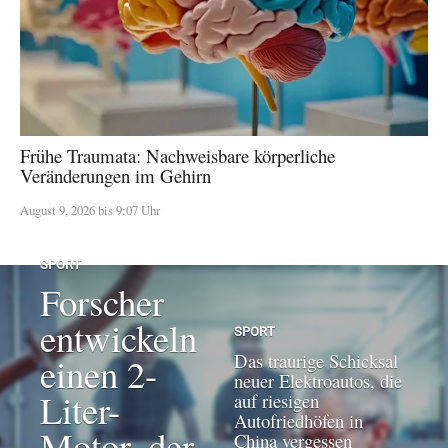
Frühe Traumata: Nachweisbare körperliche
Veränderungen im Gehirn
August 9, 2026 bis 9:07 Uhr
SPORT
Forscher
entwickeln
SPORT
Das traurige Schicksal
einen 2-
neuer Elektroautos, die
Liter-
auf riesigen
Autofriedhöfen in
Motor, der
China vergessen