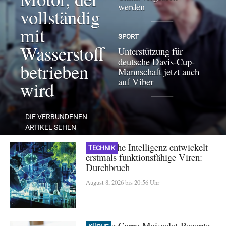
werden
vollständig
mit
SPORT
Wasserstoff
Unterstützung für
deutsche Davis-Cup-
betrieben
Mannschaft jetzt auch
auf Viber
wird
DIE VERBUNDENEN
ARTIKEL SEHEN
Künstliche Intelligenz entwickelt
TECHNIK
erstmals funktionsfähige Viren:
Durchbruch
August 8, 2026 bis 20:56 Uhr
Perfekte Curry-Maissalat-Rezepte