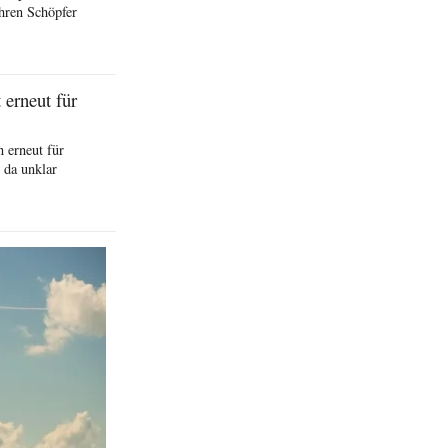
hren Schöpfer
erneut für
 erneut für
 da unklar