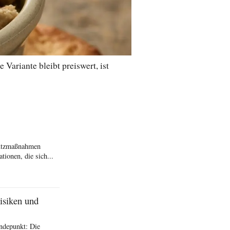
ariante bleibt preiswert, ist
hutzmaßnahmen
ionen, die sich...
isiken und
ndepunkt: Die