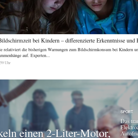
Bildschirmzeit bei Kindern – differenzierte Erkenntnisse un
die relativiert die bisherigen Warnungen zum Bildschirmkonsum bei Kindern un
sammenhänge auf. Experten...
:59 Uhr
SPORT
Das tra
Elektroa
keln einen 2-Liter-Motor,
Autofri