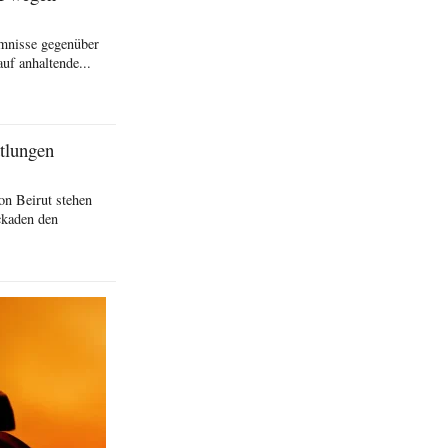
imnisse gegenüber
uf anhaltende...
ttlungen
on Beirut stehen
ckaden den