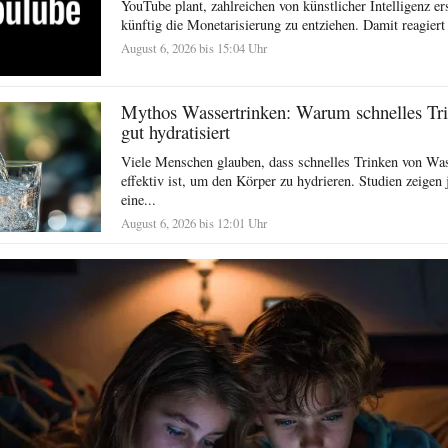
YouTube plant, zahlreichen von künstlicher Intelligenz er
künftig die Monetarisierung zu entziehen. Damit reagiert 
August 6, 2026 bis 15:04 Uhr
Mythos Wassertrinken: Warum schnelles Tr
gut hydratisiert
Viele Menschen glauben, dass schnelles Trinken von Wa
effektiv ist, um den Körper zu hydrieren. Studien zeigen 
eine...
August 6, 2026 bis 12:01 Uhr