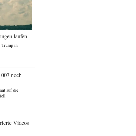
ungen laufen
n Trump in
 007 noch
nt auf die
iell
rierte Videos