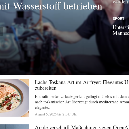
werden
mit Wasserstoff betrieben
SPORT
Unterst
N
Mannsch
Lachs Toskana Art im Airfryer: Elegantes U
zubereiten
Ein raffiniertes Urlaubsgericht gelingt mühelos mit dem 
nach toskanischer Art überzeugt durch mediterrane Arom
elegante...
August 5, 2026 bis 21:47 Uhr
Apple verschärft Maßnahmen gegen OpenA