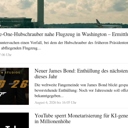
-One-Hubschrauber nahe Flugzeug in Washington – Ermittl
ntersuchen einen Vorfall, bei dem der Hubschrauber des früheren Präsidente
abfliegenden Flugzeug...
7:06 Uhr
Neuer James Bond: Enthüllung des nächsten
dieses Jahr
Die weltweite Fangemeinde von James Bond blickt gespan
bevorstehende Enthüllung: Noch vor Jahresende soll offiz
bekanntgegeben...
August 6, 2026 bis 16:05 Uhr
YouTube sperrt Monetarisierung für KI-gene
in Millionenhöhe