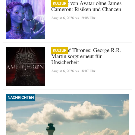
Zukunft von Avatar ohne James
KULTUR
Cameron: Risiken und Chancen
August 6, 2026 bis 19:08 Uhr
Game of Thrones: George R.R.
KULTUR
Martin sorgt erneut für
Unsicherheit
August 6, 2026 bis 18:07 Uhr
NACHRICHTEN