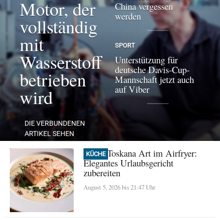
Motor, der
China vergessen
werden
vollständig
mit
SPORT
Wasserstoff
Unterstützung für
deutsche Davis-Cup-
betrieben
Mannschaft jetzt auch
auf Viber
wird
DIE VERBUNDENEN
ARTIKEL SEHEN
Lachs Toskana Art im Airfryer:
KÜCHE
Elegantes Urlaubsgericht
zubereiten
August 5, 2026 bis 21:47 Uhr