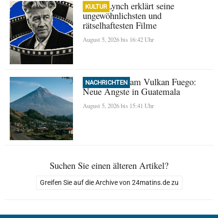
David Lynch erklärt seine
KULTUR
ungewöhnlichsten und
rätselhaftesten Filme
August 5, 2026 bis 16:42 Uhr
Evakuierung am Vulkan Fuego:
NACHRICHTEN
Neue Ängste in Guatemala
August 5, 2026 bis 15:41 Uhr
Suchen Sie einen älteren Artikel?
Greifen Sie auf die Archive von 24matins.de zu