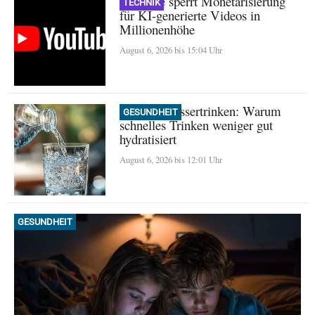
YouTube sperrt Monetarisierung
TECHNIK
für KI-generierte Videos in
Millionenhöhe
August 6, 2026 bis 15:04 Uhr
Mythos Wassertrinken: Warum
GESUNDHEIT
schnelles Trinken weniger gut
hydratisiert
August 6, 2026 bis 12:01 Uhr
GESUNDHEIT