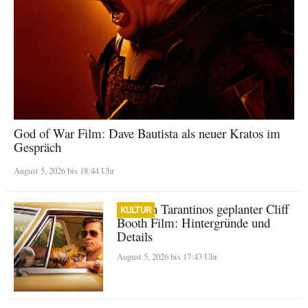
God of War Film: Dave Bautista als neuer Kratos im
Gespräch
August 5, 2026 bis 18:44 Uhr
Quentin Tarantinos geplanter Cliff
KULTUR
Booth Film: Hintergründe und
Details
August 5, 2026 bis 17:43 Uhr