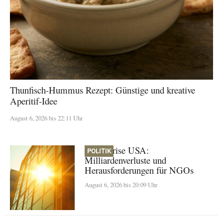
Thunfisch-Hummus Rezept: Günstige und kreative
Aperitif-Idee
August 6, 2026 bis 22:11 Uhr
Klimakrise USA:
POLITIK
Milliardenverluste und
Herausforderungen für NGOs
August 6, 2026 bis 20:09 Uhr