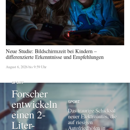
Neue Studie: Bildschirmzeit bei Kindern –
differenzierte Erkenntnisse und Empfehlungen
August 6, 2026 bis 9:59 Uhr
SPORT
Forscher
entwickeln
SPORT
Das traurige Schicksal
einen 2-
neuer Elektroautos, die
Liter-
auf riesigen
Autofriedhöfen in