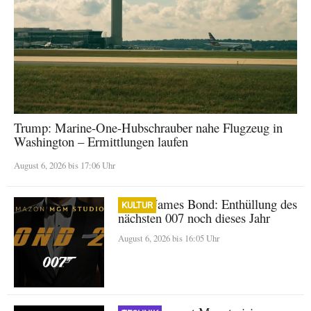
Trump: Marine-One-Hubschrauber nahe Flugzeug in
Washington – Ermittlungen laufen
August 6, 2026 bis 17:06 Uhr
Neuer James Bond: Enthüllung des
KULTUR
nächsten 007 noch dieses Jahr
August 6, 2026 bis 16:05 Uhr