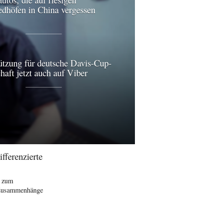
edhöfen in China vergessen
ützung für deutsche Davis-Cup-
aft jetzt auch auf Viber
fferenzierte
n zum
e Zusammenhänge