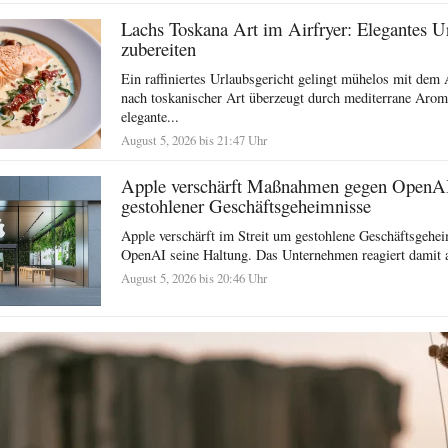
Lachs Toskana Art im Airfryer: Elegantes U
zubereiten
Ein raffiniertes Urlaubsgericht gelingt mühelos mit dem 
nach toskanischer Art überzeugt durch mediterrane Arom
elegante...
August 5, 2026 bis 21:47 Uhr
Apple verschärft Maßnahmen gegen OpenA
gestohlener Geschäftsgeheimnisse
Apple verschärft im Streit um gestohlene Geschäftsgehe
OpenAI seine Haltung. Das Unternehmen reagiert damit a
August 5, 2026 bis 20:46 Uhr