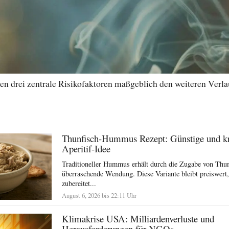
en drei zentrale Risikofaktoren maßgeblich den weiteren Verl
Thunfisch-Hummus Rezept: Günstige und kr
Aperitif-Idee
Traditioneller Hummus erhält durch die Zugabe von Thun
überraschende Wendung. Diese Variante bleibt preiswert, 
zubereitet...
August 6, 2026 bis 22:11 Uhr
Klimakrise USA: Milliardenverluste und
Herausforderungen für NGOs