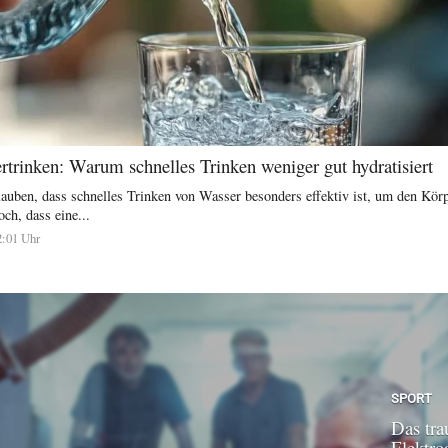
trinken: Warum schnelles Trinken weniger gut hydratisiert
auben, dass schnelles Trinken von Wasser besonders effektiv ist, um den Körp
och, dass eine...
2:01 Uhr
SPORT
Das tra
Elektroa