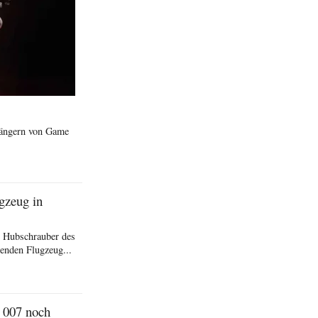
hängern von Game
gzeug in
r Hubschrauber des
enden Flugzeug...
 007 noch