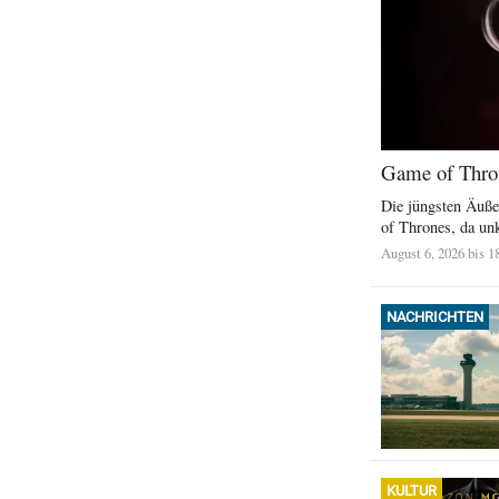
Game of Thron
Die jüngsten Äuße
of Thrones, da unkl
August 6, 2026 bis 1
NACHRICHTEN
KULTUR