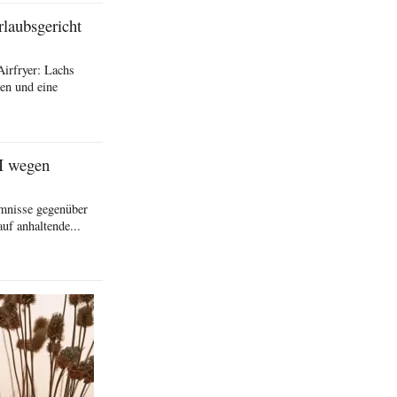
rlaubsgericht
Airfryer: Lachs
en und eine
I wegen
imnisse gegenüber
uf anhaltende...