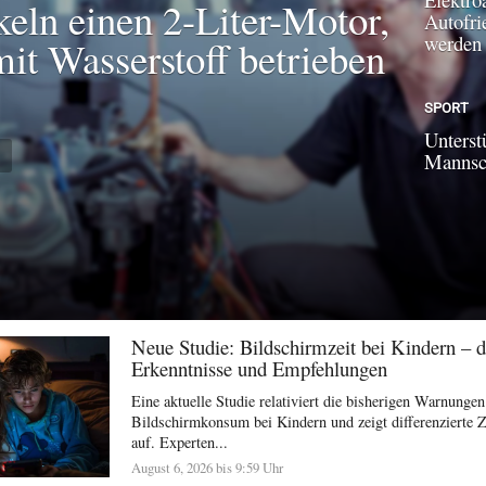
keln einen 2-Liter-Motor,
Autofri
werden
mit Wasserstoff betrieben
SPORT
Unterst
N
Mannsch
Neue Studie: Bildschirmzeit bei Kindern – di
Erkenntnisse und Empfehlungen
Eine aktuelle Studie relativiert die bisherigen Warnunge
Bildschirmkonsum bei Kindern und zeigt differenziert
auf. Experten...
August 6, 2026 bis 9:59 Uhr