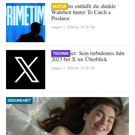
A24-Film enthüllt die dunkle
KULTUR
Wahrheit hinter To Catch a
Predator
August 7, 2026 bis 16:28 Uhr
Nikita Bier: Sein turbulentes Jahr
TECHNIK
2023 bei X im Überblick
August 7, 2026 bis 14:26 Uhr
GESUNDHEIT