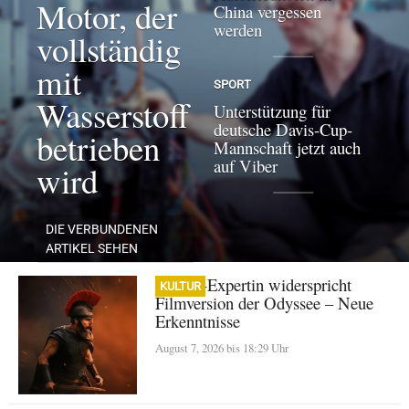
Motor, der
China vergessen
werden
vollständig
mit
SPORT
Wasserstoff
Unterstützung für
deutsche Davis-Cup-
betrieben
Mannschaft jetzt auch
auf Viber
wird
DIE VERBUNDENEN
ARTIKEL SEHEN
Homer-Expertin widerspricht
KULTUR
Filmversion der Odyssee – Neue
Erkenntnisse
August 7, 2026 bis 18:29 Uhr