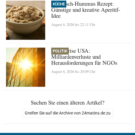
Thunfisch-Hummus Rezept:
KÜCHE
Günstige und kreative Aperitif-
Idee
August 6, 2026 bis 22:11 Uhr
Klimakrise USA:
POLITIK
Milliardenverluste und
Herausforderungen für NGOs
August 6, 2026 bis 20:09 Uhr
Suchen Sie einen älteren Artikel?
Greifen Sie auf die Archive von 24matins.de zu