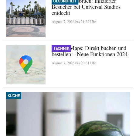
Masern-Ausbruch: Infizierter
GESUNDHEIT
Besucher bei Universal Studios
entdeckt
August 7, 2026 bis 21:32 Uhr
Google Maps: Direkt buchen und
TECHNIK
bestellen – Neue Funktionen 2024
August 7, 2026 bis 20:31 Uhr
KÜCHE