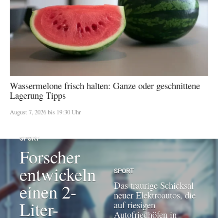
Wassermelone frisch halten: Ganze oder geschnittene
Lagerung Tipps
August 7, 2026 bis 19:30 Uhr
SPORT
Forscher
entwickeln
SPORT
Das traurige Schicksal
einen 2-
neuer Elektroautos, die
Liter-
auf riesigen
Autofriedhöfen in