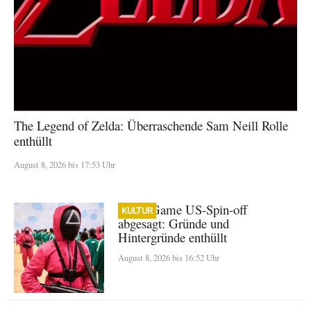
The Legend of Zelda: Überraschende Sam Neill Rolle
enthüllt
August 8, 2026 bis 17:53 Uhr
Squid Game US-Spin-off
KULTUR
abgesagt: Gründe und
Hintergründe enthüllt
August 8, 2026 bis 16:52 Uhr