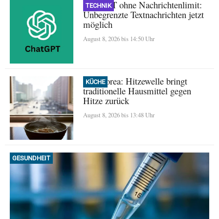
ChatGPT ohne Nachrichtenlimit:
TECHNIK
Unbegrenzte Textnachrichten jetzt
möglich
August 8, 2026 bis 14:50 Uhr
Nordkorea: Hitzewelle bringt
KÜCHE
traditionelle Hausmittel gegen
Hitze zurück
August 8, 2026 bis 13:48 Uhr
GESUNDHEIT