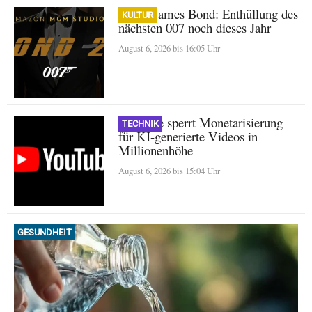
Neuer James Bond: Enthüllung des
KULTUR
nächsten 007 noch dieses Jahr
August 6, 2026 bis 16:05 Uhr
YouTube sperrt Monetarisierung
TECHNIK
für KI-generierte Videos in
Millionenhöhe
August 6, 2026 bis 15:04 Uhr
GESUNDHEIT