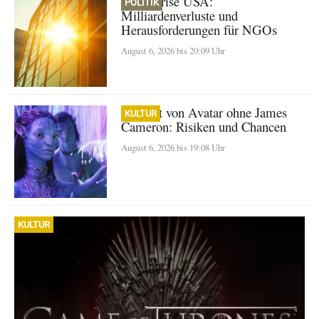
Klimakrise USA:
POLITIK
Milliardenverluste und
Herausforderungen für NGOs
August 6, 2026 bis 20:09 Uhr
Zukunft von Avatar ohne James
KULTUR
Cameron: Risiken und Chancen
August 6, 2026 bis 19:08 Uhr
KULTUR