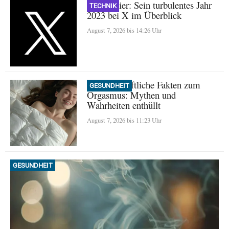
Nikita Bier: Sein turbulentes Jahr
TECHNIK
2023 bei X im Überblick
August 7, 2026 bis 14:26 Uhr
Wissenschaftliche Fakten zum
GESUNDHEIT
Orgasmus: Mythen und
Wahrheiten enthüllt
August 7, 2026 bis 11:23 Uhr
GESUNDHEIT