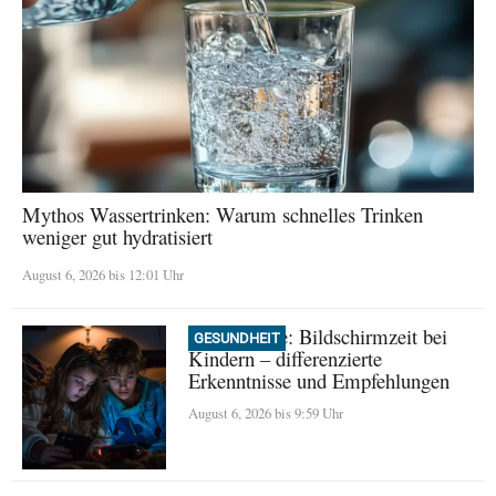
Mythos Wassertrinken: Warum schnelles Trinken
weniger gut hydratisiert
August 6, 2026 bis 12:01 Uhr
Neue Studie: Bildschirmzeit bei
GESUNDHEIT
Kindern – differenzierte
Erkenntnisse und Empfehlungen
August 6, 2026 bis 9:59 Uhr