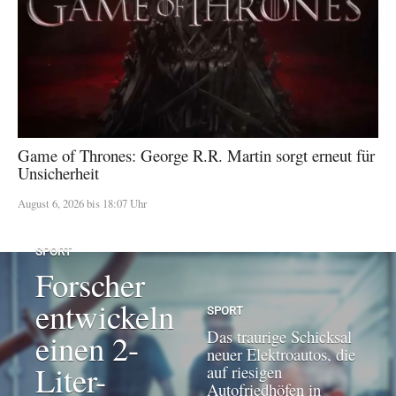
Game of Thrones: George R.R. Martin sorgt erneut für
Unsicherheit
August 6, 2026 bis 18:07 Uhr
SPORT
Forscher
entwickeln
SPORT
Das traurige Schicksal
einen 2-
neuer Elektroautos, die
Liter-
auf riesigen
Autofriedhöfen in