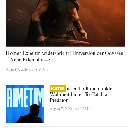
Homer-Expertin widerspricht Filmversion der Odyssee
– Neue Erkenntnisse
August 7, 2026 bis 18:29 Uhr
A24-Film enthüllt die dunkle
KULTUR
Wahrheit hinter To Catch a
Predator
August 7, 2026 bis 16:28 Uhr