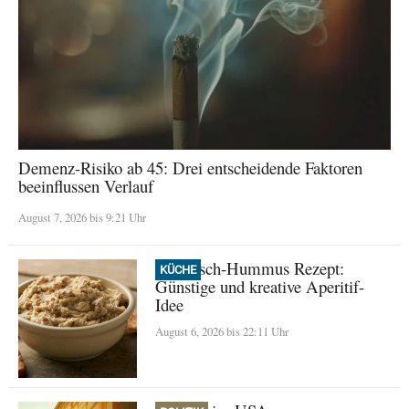
Demenz-Risiko ab 45: Drei entscheidende Faktoren
beeinflussen Verlauf
August 7, 2026 bis 9:21 Uhr
Thunfisch-Hummus Rezept:
KÜCHE
Günstige und kreative Aperitif-
Idee
August 6, 2026 bis 22:11 Uhr