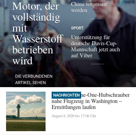
Motor, der
China vergessen
werden
vollständig
mit
SPORT
Wasserstoff
Unterstützung für
deutsche Davis-Cup-
betrieben
Mannschaft jetzt auch
auf Viber
wird
DIE VERBUNDENEN
ARTIKEL SEHEN
Trump: Marine-One-Hubschrauber
NACHRICHTEN
nahe Flugzeug in Washington –
Ermittlungen laufen
August 6, 2026 bis 17:06 Uhr