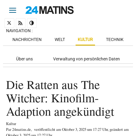
NAVIGATION
:
NACHRICHTEN
WELT
KULTUR
TECHNIK
Über uns
Verwaltung von persönlichen Daten
Die Ratten aus The
Witcher: Kinofilm-
Adaption angekündigt
Kultur
Par
24matins.de
,
veröffentlicht am
Oktober 3, 2025
um 17:27 Uhr
, geändert am
Oktober 3, 2025 um 17:27 Uhr
.