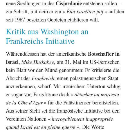
Cisjordanie
neue Siedlungen in der
entstehen sollen –
ein Schritt, mit dem er ein «
État israélien juif
» auf den
seit 1967 besetzten Gebieten etablieren will.
Kritik aus Washington an
Frankreichs Initiative
Botschafter in
Währenddessen hat der amerikanische
Israel
,
Mike Huckabee
, am 31. Mai im US-Fernsehen
kein Blatt vor den Mund genommen: Er kritisierte die
Absicht der
Frankreich
, einen palästinensischen Staat
anzuerkennen, scharf. Mit ironischem Unterton schlug
er sogar vor, Paris könne doch «
détacher un morceau
de la Côte d’Azur
» für die Palästinenser bereitstellen.
Aus seiner Sicht sei die französische Initiative bei den
Vereinten Nationen «
incroyablement inappropriée
quand Israël est en pleine guerre
». Die Worte