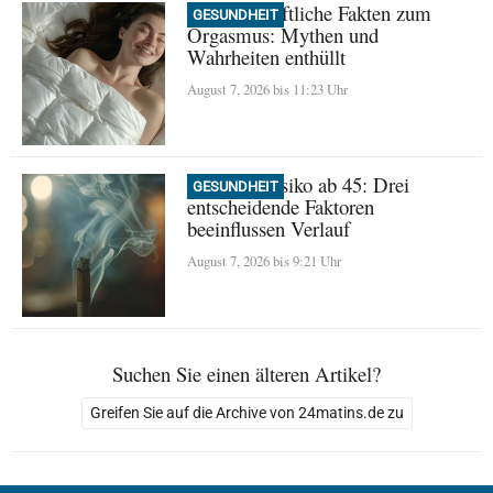
Wissenschaftliche Fakten zum
GESUNDHEIT
Orgasmus: Mythen und
Wahrheiten enthüllt
August 7, 2026 bis 11:23 Uhr
Demenz-Risiko ab 45: Drei
GESUNDHEIT
entscheidende Faktoren
beeinflussen Verlauf
August 7, 2026 bis 9:21 Uhr
Suchen Sie einen älteren Artikel?
Greifen Sie auf die Archive von 24matins.de zu