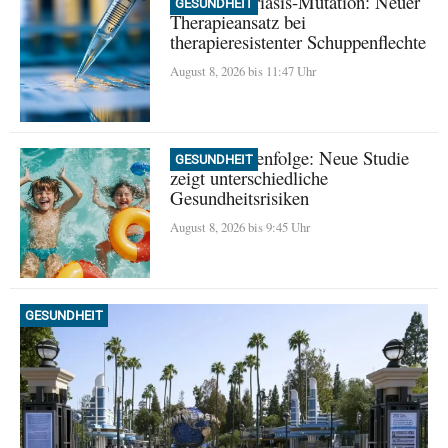
Seltene Psoriasis-Mutation: Neuer
GESUNDHEIT
Therapieansatz bei
therapieresistenter Schuppenflechte
August 8, 2026 bis 11:47 Uhr
Geburtsreihenfolge: Neue Studie
GESUNDHEIT
zeigt unterschiedliche
Gesundheitsrisiken
August 8, 2026 bis 9:45 Uhr
GESUNDHEIT