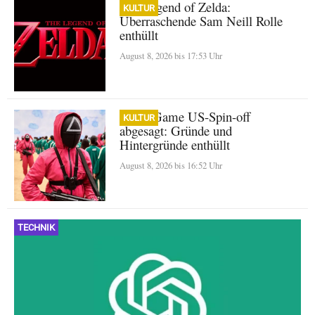
The Legend of Zelda:
KULTUR
Überraschende Sam Neill Rolle
enthüllt
August 8, 2026 bis 17:53 Uhr
Squid Game US-Spin-off
KULTUR
abgesagt: Gründe und
Hintergründe enthüllt
August 8, 2026 bis 16:52 Uhr
TECHNIK