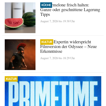
Wassermelone frisch halten:
KÜCHE
Ganze oder geschnittene Lagerung
Tipps
August 7, 2026 bis 19:30 Uhr
Homer-Expertin widerspricht
KULTUR
Filmversion der Odyssee – Neue
Erkenntnisse
August 7, 2026 bis 18:29 Uhr
KULTUR