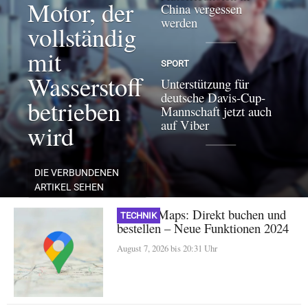
Motor, der
China vergessen
werden
vollständig
mit
SPORT
Wasserstoff
Unterstützung für
deutsche Davis-Cup-
betrieben
Mannschaft jetzt auch
auf Viber
wird
DIE VERBUNDENEN
ARTIKEL SEHEN
Google Maps: Direkt buchen und
TECHNIK
bestellen – Neue Funktionen 2024
August 7, 2026 bis 20:31 Uhr