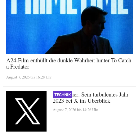
A24-Film enthüllt die dunkle Wahrheit hinter To Catch
a Predator
August 7, 2026 bis 16:28 Uhr
Nikita Bier: Sein turbulentes Jahr
TECHNIK
2023 bei X im Überblick
August 7, 2026 bis 14:26 Uhr