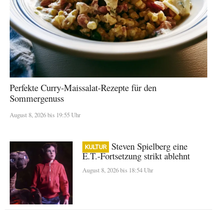
Perfekte Curry-Maissalat-Rezepte für den
Sommergenuss
August 8, 2026 bis 19:55 Uhr
Warum Steven Spielberg eine
KULTUR
E.T.-Fortsetzung strikt ablehnt
August 8, 2026 bis 18:54 Uhr