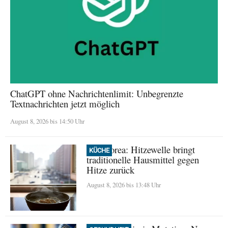
ChatGPT ohne Nachrichtenlimit: Unbegrenzte
Textnachrichten jetzt möglich
August 8, 2026 bis 14:50 Uhr
Nordkorea: Hitzewelle bringt
KÜCHE
traditionelle Hausmittel gegen
Hitze zurück
August 8, 2026 bis 13:48 Uhr