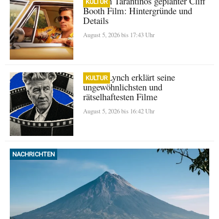
Quentin Tarantinos geplanter Cliff
KULTUR
Booth Film: Hintergründe und
Details
August 5, 2026 bis 17:43 Uhr
David Lynch erklärt seine
KULTUR
ungewöhnlichsten und
rätselhaftesten Filme
August 5, 2026 bis 16:42 Uhr
NACHRICHTEN