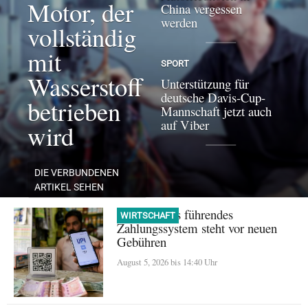
Motor, der
China vergessen
werden
vollständig
mit
SPORT
Wasserstoff
Unterstützung für
deutsche Davis-Cup-
betrieben
Mannschaft jetzt auch
auf Viber
wird
DIE VERBUNDENEN
ARTIKEL SEHEN
UPI: Indiens führendes
WIRTSCHAFT
Zahlungssystem steht vor neuen
Gebühren
August 5, 2026 bis 14:40 Uhr