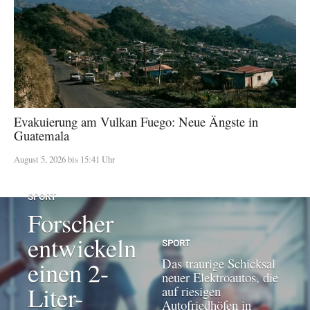
Evakuierung am Vulkan Fuego: Neue Ängste in
Guatemala
August 5, 2026 bis 15:41 Uhr
SPORT
Forscher
entwickeln
SPORT
Das traurige Schicksal
einen 2-
neuer Elektroautos, die
Liter-
auf riesigen
Autofriedhöfen in