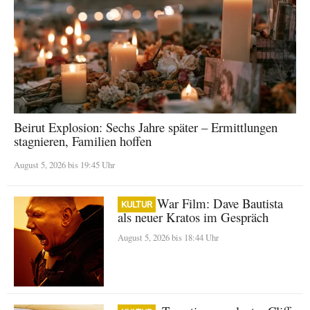
Beirut Explosion: Sechs Jahre später – Ermittlungen
stagnieren, Familien hoffen
August 5, 2026 bis 19:45 Uhr
God of War Film: Dave Bautista
KULTUR
als neuer Kratos im Gespräch
August 5, 2026 bis 18:44 Uhr