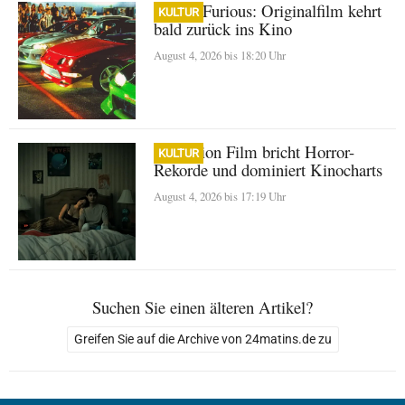
Fast & Furious: Originalfilm kehrt
KULTUR
bald zurück ins Kino
August 4, 2026 bis 18:20 Uhr
Obsession Film bricht Horror-
KULTUR
Rekorde und dominiert Kinocharts
August 4, 2026 bis 17:19 Uhr
Suchen Sie einen älteren Artikel?
Greifen Sie auf die Archive von 24matins.de zu