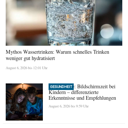
Mythos Wassertrinken: Warum schnelles Trinken
weniger gut hydratisiert
August 6, 2026 bis 12:01 Uhr
Neue Studie: Bildschirmzeit bei
GESUNDHEIT
Kindern – differenzierte
Erkenntnisse und Empfehlungen
August 6, 2026 bis 9:59 Uhr