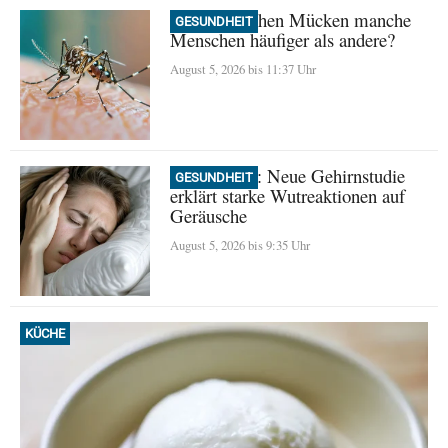
Warum stechen Mücken manche
GESUNDHEIT
Menschen häufiger als andere?
August 5, 2026 bis 11:37 Uhr
Misophonie: Neue Gehirnstudie
GESUNDHEIT
erklärt starke Wutreaktionen auf
Geräusche
August 5, 2026 bis 9:35 Uhr
KÜCHE