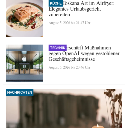
Lachs Toskana Art im Airfryer:
KÜCHE
Elegantes Urlaubsgericht
zubereiten
August 5, 2026 bis 21:47 Uhr
Apple verschärft Maßnahmen
TECHNIK
gegen OpenAI wegen gestohlener
Geschäftsgeheimnisse
August 5, 2026 bis 20:46 Uhr
NACHRICHTEN