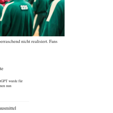
rraschend nicht realisiert. Fans
te
atGPT wurde für
nnen nun
ausmittel