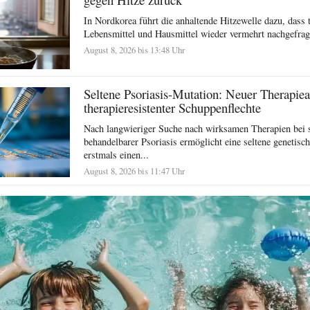
In Nordkorea führt die anhaltende Hitzewelle dazu, dass t
Lebensmittel und Hausmittel wieder vermehrt nachgefragt
August 8, 2026 bis 13:48 Uhr
Seltene Psoriasis-Mutation: Neuer Therapiea
therapieresistenter Schuppenflechte
Nach langwieriger Suche nach wirksamen Therapien bei 
behandelbarer Psoriasis ermöglicht eine seltene genetisc
erstmals einen...
August 8, 2026 bis 11:47 Uhr