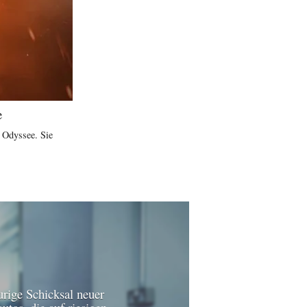
e
e Odyssee. Sie
urige Schicksal neuer