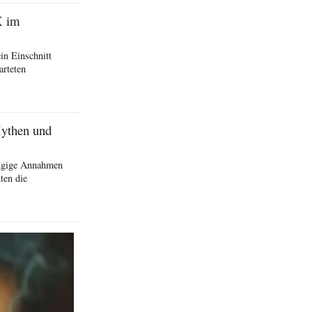
X im
in Einschnitt
arteten
Mythen und
ängige Annahmen
ten die