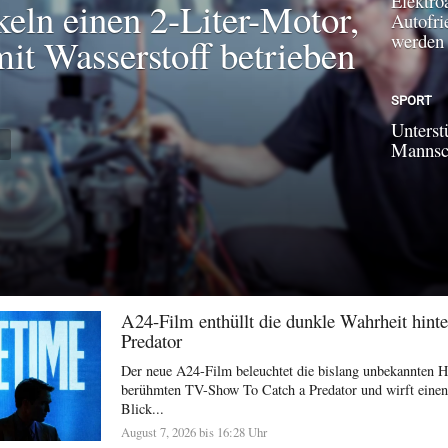
Elektroa
keln einen 2-Liter-Motor,
Autofri
werden
mit Wasserstoff betrieben
SPORT
Unterst
N
Mannsch
A24-Film enthüllt die dunkle Wahrheit hinte
Predator
Der neue A24-Film beleuchtet die bislang unbekannten H
berühmten TV-Show To Catch a Predator und wirft einen 
Blick...
August 7, 2026 bis 16:28 Uhr