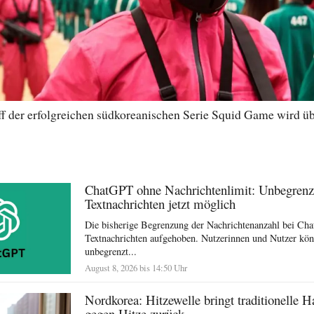
f der erfolgreichen südkoreanischen Serie Squid Game wird übe
ChatGPT ohne Nachrichtenlimit: Unbegrenz
Textnachrichten jetzt möglich
Die bisherige Begrenzung der Nachrichtenanzahl bei Ch
Textnachrichten aufgehoben. Nutzerinnen und Nutzer kö
unbegrenzt...
August 8, 2026 bis 14:50 Uhr
Nordkorea: Hitzewelle bringt traditionelle H
gegen Hitze zurück