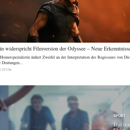
n widerspricht Filmversion der Odyssee – Neue Erkenntniss
Homerspezialistin äußert Zweifel an der Interpretation des Regisseurs von Di
le Deutungen...
8:29 Uhr
SPORT
Das tra