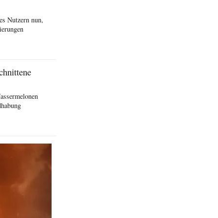
es Nutzern nun,
ierungen
chnittene
Wassermelonen
ndhabung