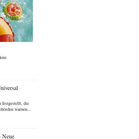
dene
niversal
festgestellt, die
behörden warnen...
– Neue