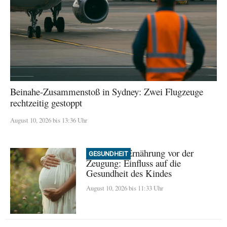
Beinahe-Zusammenstoß in Sydney: Zwei Flugzeuge
rechtzeitig gestoppt
August 10, 2026 bis 13:36 Uhr
Väterliche Ernährung vor der
GESUNDHEIT
Zeugung: Einfluss auf die
Gesundheit des Kindes
August 10, 2026 bis 11:33 Uhr