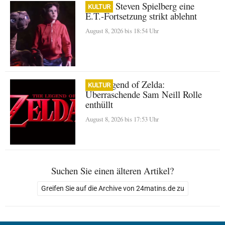
Warum Steven Spielberg eine
KULTUR
E.T.-Fortsetzung strikt ablehnt
August 8, 2026 bis 18:54 Uhr
The Legend of Zelda:
KULTUR
Überraschende Sam Neill Rolle
enthüllt
August 8, 2026 bis 17:53 Uhr
Suchen Sie einen älteren Artikel?
Greifen Sie auf die Archive von 24matins.de zu