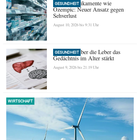
GLP-1 Medikamente wie
GESUNDHEIT
Ozempic: Neuer Ansatz gegen
Sehverlust
August 10, 2026 bis 9:31 Uhr
Wie Sport über die Leber das
GESUNDHEIT
Gedächtnis im Alter stärkt
August 9, 2026 bis 21:19 Uhr
WIRTSCHAFT