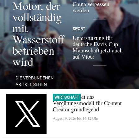
Motor, der
China vergessen
werden
vollständig
mit
SPORT
Wasserstoff
Unterstützung für
deutsche Davis-Cup-
betrieben
Mannschaft jetzt auch
auf Viber
wird
DIE VERBUNDENEN
ARTIKEL SEHEN
X überarbeitet das
WIRTSCHAFT
Vergütungsmodell für Content
Creator grundlegend
August 9, 2026 bis 14:12 Uhr