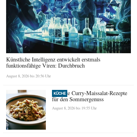
Künstliche Intelligenz entwickelt erstmals
funktionsfähige Viren: Durchbruch
August 8, 2026 bis 20:56 Uhr
Perfekte Curry-Maissalat-Rezepte
KÜCHE
für den Sommergenuss
August 8, 2026 bis 19:55 Uhr