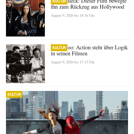
Tom Selleck: Dieser Film bewegte
KULTUR
ihn zum Rückzug aus Hollywood
August 9, 2026 bis 18:16 Uhr
John Woo: Action steht über Logik
KULTUR
in seinen Filmen
August 9, 2026 bis 17:15 Uhr
KULTUR