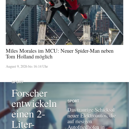
Miles Morales im MCU: Neuer Spider-Man neben
Tom Holland möglich
August 9, 2026 bis 16:14 Uhr
SPORT
Forscher
entwickeln
SPORT
Das traurige Schicksal
einen 2-
neuer Elektroautos, die
Liter-
auf riesigen
Autofriedhöfen in