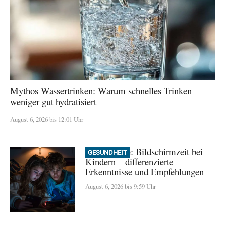
Mythos Wassertrinken: Warum schnelles Trinken
weniger gut hydratisiert
August 6, 2026 bis 12:01 Uhr
Neue Studie: Bildschirmzeit bei
GESUNDHEIT
Kindern – differenzierte
Erkenntnisse und Empfehlungen
August 6, 2026 bis 9:59 Uhr