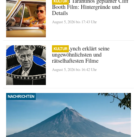
Quentin Tarantinos geplanter Cliff
KULTUR
Booth Film: Hintergründe und
Details
August 5, 2026 bis 17:43 Uhr
David Lynch erklärt seine
KULTUR
ungewöhnlichsten und
rätselhaftesten Filme
August 5, 2026 bis 16:42 Uhr
NACHRICHTEN