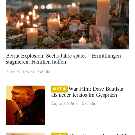
Beirut Explosion: Sechs Jahre später – Ermittlungen
stagnieren, Familien hoffen
August 5, 2026 bis 19:45 Uhr
God of War Film: Dave Bautista
KULTUR
als neuer Kratos im Gespräch
August 5, 2026 bis 18:44 Uhr