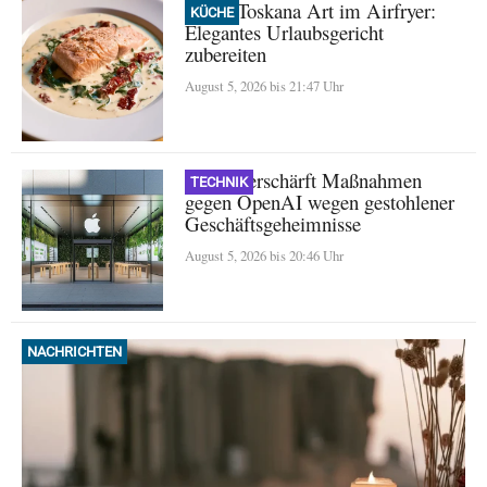
Lachs Toskana Art im Airfryer:
KÜCHE
Elegantes Urlaubsgericht
zubereiten
August 5, 2026 bis 21:47 Uhr
Apple verschärft Maßnahmen
TECHNIK
gegen OpenAI wegen gestohlener
Geschäftsgeheimnisse
August 5, 2026 bis 20:46 Uhr
NACHRICHTEN