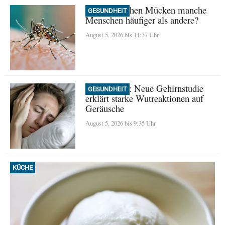
Warum stechen Mücken manche
GESUNDHEIT
Menschen häufiger als andere?
August 5, 2026 bis 11:37 Uhr
Misophonie: Neue Gehirnstudie
GESUNDHEIT
erklärt starke Wutreaktionen auf
Geräusche
August 5, 2026 bis 9:35 Uhr
KÜCHE