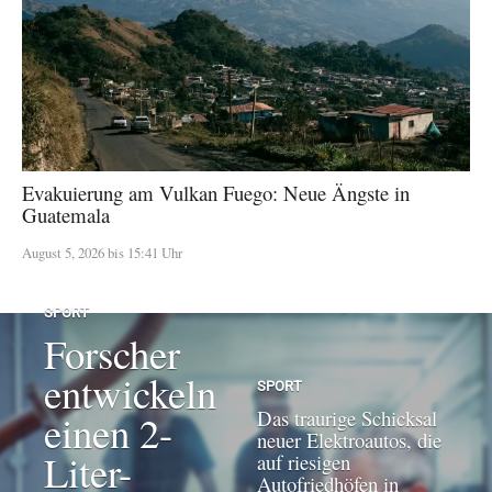
Evakuierung am Vulkan Fuego: Neue Ängste in
Guatemala
August 5, 2026 bis 15:41 Uhr
SPORT
Forscher
entwickeln
SPORT
Das traurige Schicksal
einen 2-
neuer Elektroautos, die
Liter-
auf riesigen
Autofriedhöfen in