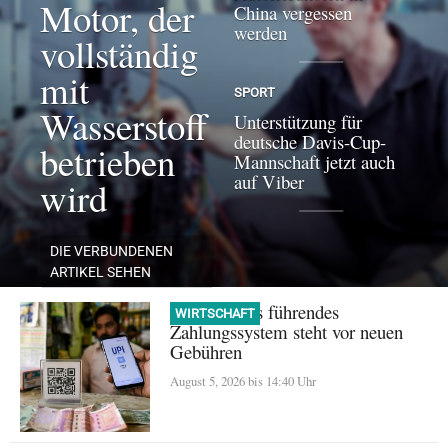
Motor, der
China vergessen
werden
vollständig
mit
SPORT
Wasserstoff
Unterstützung für
deutsche Davis-Cup-
betrieben
Mannschaft jetzt auch
auf Viber
wird
DIE VERBUNDENEN
ARTIKEL SEHEN
UPI: Indiens führendes
WIRTSCHAFT
Zahlungssystem steht vor neuen
Gebühren
August 5, 2026 bis 14:40 Uhr