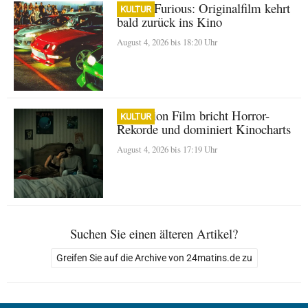
Fast & Furious: Originalfilm kehrt
KULTUR
bald zurück ins Kino
August 4, 2026 bis 18:20 Uhr
Obsession Film bricht Horror-
KULTUR
Rekorde und dominiert Kinocharts
August 4, 2026 bis 17:19 Uhr
Suchen Sie einen älteren Artikel?
Greifen Sie auf die Archive von 24matins.de zu