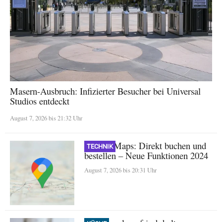
Masern-Ausbruch: Infizierter Besucher bei Universal
Studios entdeckt
August 7, 2026 bis 21:32 Uhr
Google Maps: Direkt buchen und
TECHNIK
bestellen – Neue Funktionen 2024
August 7, 2026 bis 20:31 Uhr