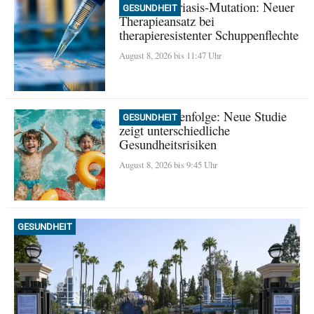
Seltene Psoriasis-Mutation: Neuer
GESUNDHEIT
Therapieansatz bei
therapieresistenter Schuppenflechte
August 8, 2026 bis 11:47 Uhr
Geburtsreihenfolge: Neue Studie
GESUNDHEIT
zeigt unterschiedliche
Gesundheitsrisiken
August 8, 2026 bis 9:45 Uhr
GESUNDHEIT