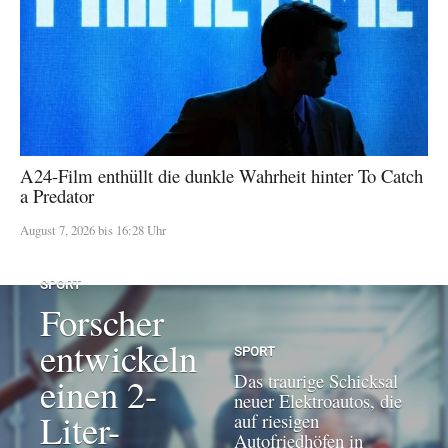
A24-Film enthüllt die dunkle Wahrheit hinter To Catch
a Predator
August 7, 2026 bis 16:28 Uhr
SPORT
Forscher
entwickeln
SPORT
Das traurige Schicksal
einen 2-
neuer Elektroautos, die
Liter-
auf riesigen
Autofriedhöfen in