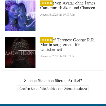
Zukunft von Avatar ohne James
KULTUR
Cameron: Risiken und Chancen
August 6, 2026 bis 19:08 Uhr
Game of Thrones: George R.R.
KULTUR
Martin sorgt erneut für
Unsicherheit
August 6, 2026 bis 18:07 Uhr
Suchen Sie einen älteren Artikel?
Greifen Sie auf die Archive von 24matins.de zu