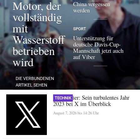
Motor, der
China vergessen
werden
vollständig
mit
SPORT
Wasserstoff
Unterstützung für
deutsche Davis-Cup-
betrieben
Mannschaft jetzt auch
auf Viber
wird
DIE VERBUNDENEN
ARTIKEL SEHEN
Nikita Bier: Sein turbulentes Jahr
TECHNIK
2023 bei X im Überblick
August 7, 2026 bis 14:26 Uhr