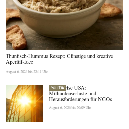
Thunfisch-Hummus Rezept: Günstige und kreative
Aperitif-Idee
August 6, 2026 bis 22:11 Uhr
Klimakrise USA:
POLITIK
Milliardenverluste und
Herausforderungen für NGOs
August 6, 2026 bis 20:09 Uhr