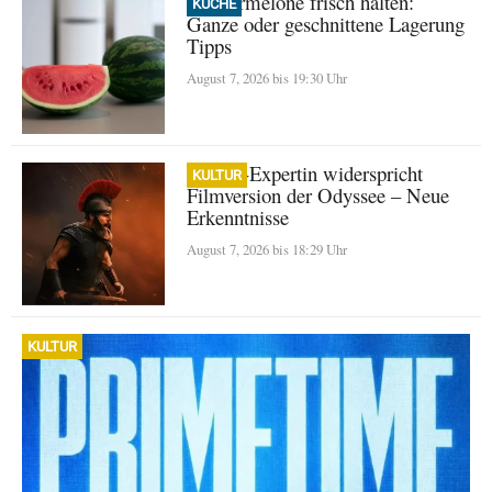
Wassermelone frisch halten:
KÜCHE
Ganze oder geschnittene Lagerung
Tipps
August 7, 2026 bis 19:30 Uhr
Homer-Expertin widerspricht
KULTUR
Filmversion der Odyssee – Neue
Erkenntnisse
August 7, 2026 bis 18:29 Uhr
KULTUR