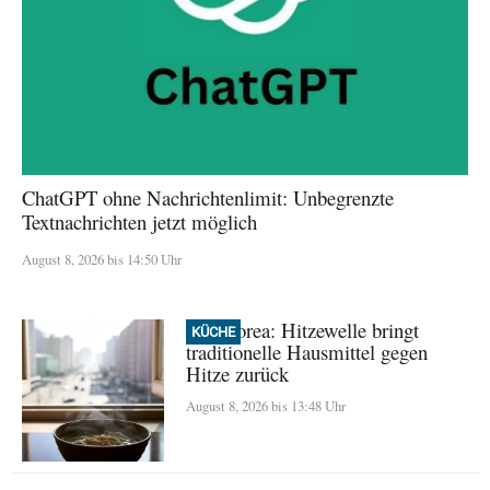
ChatGPT ohne Nachrichtenlimit: Unbegrenzte
Textnachrichten jetzt möglich
August 8, 2026 bis 14:50 Uhr
Nordkorea: Hitzewelle bringt
KÜCHE
traditionelle Hausmittel gegen
Hitze zurück
August 8, 2026 bis 13:48 Uhr