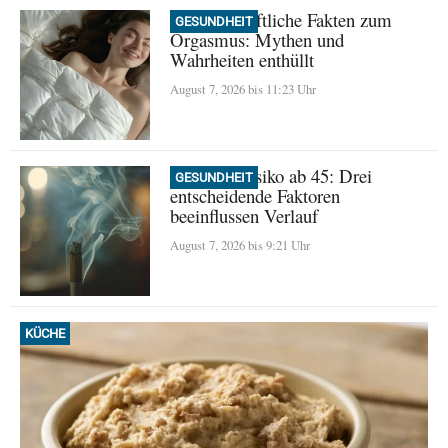
Wissenschaftliche Fakten zum
GESUNDHEIT
Orgasmus: Mythen und
Wahrheiten enthüllt
August 7, 2026 bis 11:23 Uhr
Demenz-Risiko ab 45: Drei
GESUNDHEIT
entscheidende Faktoren
beeinflussen Verlauf
August 7, 2026 bis 9:21 Uhr
KÜCHE