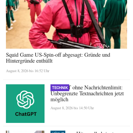
Squid Game US-Spin-off abgesagt: Gründe und
Hintergründe enthüllt
August 8, 2026 bis 16:52 Uhr
ChatGPT ohne Nachrichtenlimit:
TECHNIK
Unbegrenzte Textnachrichten jetzt
möglich
August 8, 2026 bis 14:50 Uhr