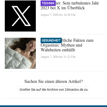
Nikita Bier: Sein turbulentes Jahr
TECHNIK
2023 bei X im Überblick
August 7, 2026 bis 14:26 Uhr
Wissenschaftliche Fakten zum
GESUNDHEIT
Orgasmus: Mythen und
Wahrheiten enthüllt
August 7, 2026 bis 11:23 Uhr
Suchen Sie einen älteren Artikel?
Greifen Sie auf die Archive von 24matins.de zu