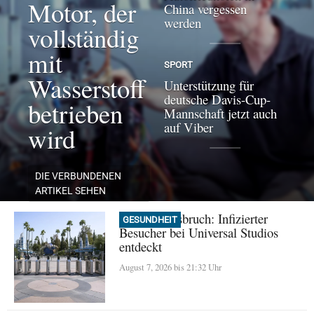
Motor, der
China vergessen
werden
vollständig
mit
SPORT
Wasserstoff
Unterstützung für
deutsche Davis-Cup-
betrieben
Mannschaft jetzt auch
auf Viber
wird
DIE VERBUNDENEN
ARTIKEL SEHEN
Masern-Ausbruch: Infizierter
GESUNDHEIT
Besucher bei Universal Studios
entdeckt
August 7, 2026 bis 21:32 Uhr