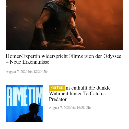
Homer-Expertin widerspricht Filmversion der Odyssee
– Neue Erkenntnisse
August 7, 2026 bis 18:29 Uhr
A24-Film enthüllt die dunkle
KULTUR
Wahrheit hinter To Catch a
Predator
August 7, 2026 bis 16:28 Uhr