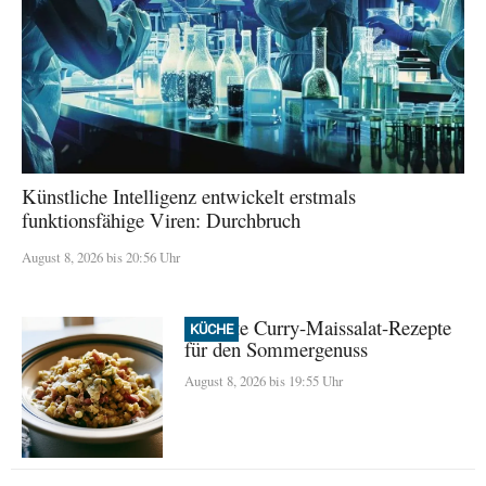
Künstliche Intelligenz entwickelt erstmals
funktionsfähige Viren: Durchbruch
August 8, 2026 bis 20:56 Uhr
Perfekte Curry-Maissalat-Rezepte
KÜCHE
für den Sommergenuss
August 8, 2026 bis 19:55 Uhr