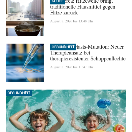
Nordkorea: Hitzewelle bringt
KÜCHE
traditionelle Hausmittel gegen
Hitze zurück
August 8, 2026 bis 13:48 Uhr
Seltene Psoriasis-Mutation: Neuer
GESUNDHEIT
Therapieansatz bei
therapieresistenter Schuppenflechte
August 8, 2026 bis 11:47 Uhr
GESUNDHEIT