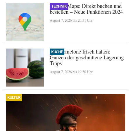
Google Maps: Direkt buchen und
TECHNIK
bestellen – Neue Funktionen 2024
August 7, 2026 bis 20:31 Uhr
Wassermelone frisch halten:
KÜCHE
Ganze oder geschnittene Lagerung
Tipps
August 7, 2026 bis 19:30 Uhr
KULTUR