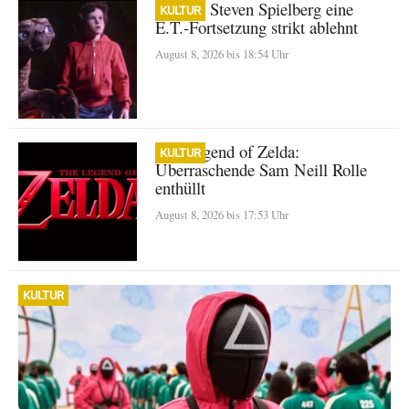
Warum Steven Spielberg eine
KULTUR
E.T.-Fortsetzung strikt ablehnt
August 8, 2026 bis 18:54 Uhr
The Legend of Zelda:
KULTUR
Überraschende Sam Neill Rolle
enthüllt
August 8, 2026 bis 17:53 Uhr
KULTUR