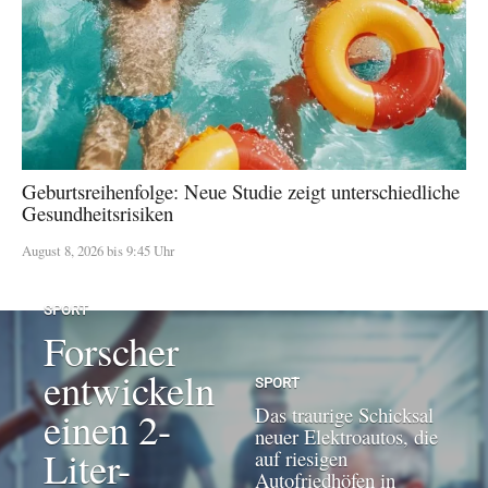
Geburtsreihenfolge: Neue Studie zeigt unterschiedliche
Gesundheitsrisiken
August 8, 2026 bis 9:45 Uhr
SPORT
Forscher
entwickeln
SPORT
Das traurige Schicksal
einen 2-
neuer Elektroautos, die
Liter-
auf riesigen
Autofriedhöfen in