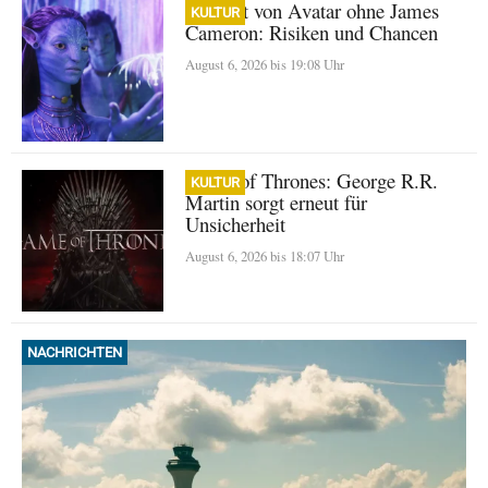
Zukunft von Avatar ohne James
KULTUR
Cameron: Risiken und Chancen
August 6, 2026 bis 19:08 Uhr
Game of Thrones: George R.R.
KULTUR
Martin sorgt erneut für
Unsicherheit
August 6, 2026 bis 18:07 Uhr
NACHRICHTEN