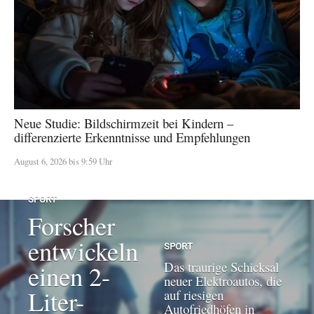
Neue Studie: Bildschirmzeit bei Kindern –
differenzierte Erkenntnisse und Empfehlungen
August 6, 2026 bis 9:59 Uhr
SPORT
Forscher
entwickeln
SPORT
Das traurige Schicksal
einen 2-
neuer Elektroautos, die
Liter-
auf riesigen
Autofriedhöfen in