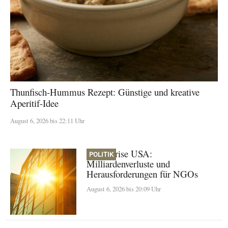
Thunfisch-Hummus Rezept: Günstige und kreative
Aperitif-Idee
August 6, 2026 bis 22:11 Uhr
Klimakrise USA:
POLITIK
Milliardenverluste und
Herausforderungen für NGOs
August 6, 2026 bis 20:09 Uhr