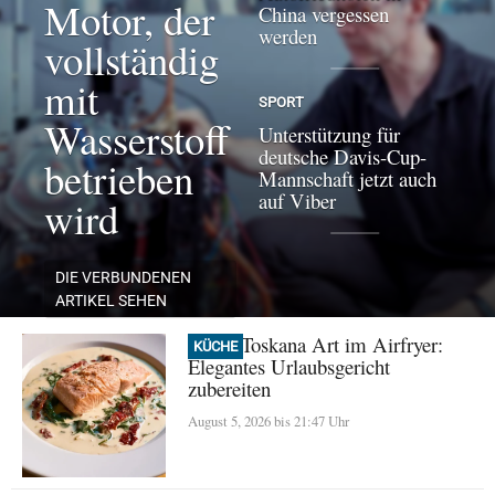
Motor, der
China vergessen
werden
vollständig
mit
SPORT
Wasserstoff
Unterstützung für
deutsche Davis-Cup-
betrieben
Mannschaft jetzt auch
auf Viber
wird
DIE VERBUNDENEN
ARTIKEL SEHEN
Lachs Toskana Art im Airfryer:
KÜCHE
Elegantes Urlaubsgericht
zubereiten
August 5, 2026 bis 21:47 Uhr