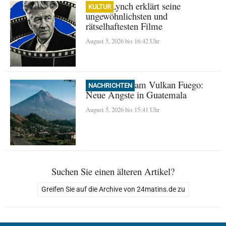
David Lynch erklärt seine
KULTUR
ungewöhnlichsten und
rätselhaftesten Filme
August 5, 2026 bis 16:42 Uhr
Evakuierung am Vulkan Fuego:
NACHRICHTEN
Neue Ängste in Guatemala
August 5, 2026 bis 15:41 Uhr
Suchen Sie einen älteren Artikel?
Greifen Sie auf die Archive von 24matins.de zu