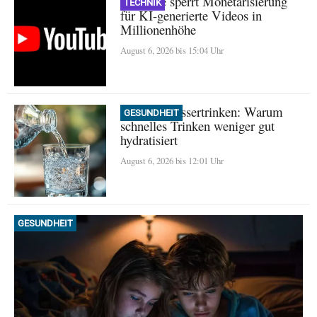
YouTube sperrt Monetarisierung
TECHNIK
für KI-generierte Videos in
Millionenhöhe
August 6, 2026 bis 15:04 Uhr
Mythos Wassertrinken: Warum
GESUNDHEIT
schnelles Trinken weniger gut
hydratisiert
August 6, 2026 bis 12:01 Uhr
GESUNDHEIT