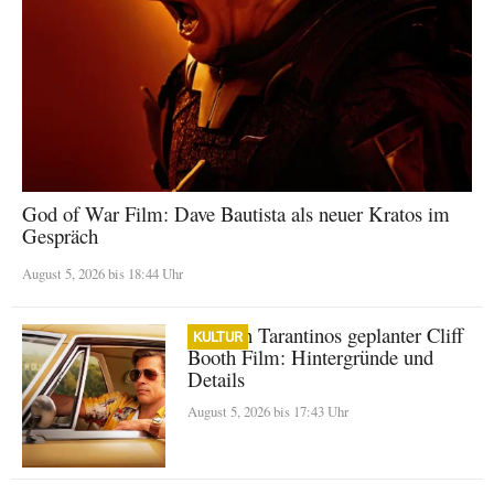
God of War Film: Dave Bautista als neuer Kratos im
Gespräch
August 5, 2026 bis 18:44 Uhr
Quentin Tarantinos geplanter Cliff
KULTUR
Booth Film: Hintergründe und
Details
August 5, 2026 bis 17:43 Uhr