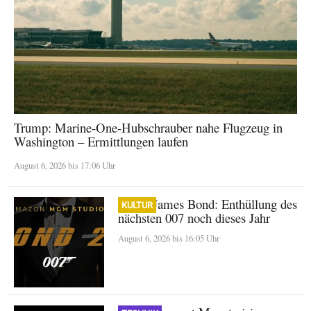
Trump: Marine-One-Hubschrauber nahe Flugzeug in
Washington – Ermittlungen laufen
August 6, 2026 bis 17:06 Uhr
Neuer James Bond: Enthüllung des
KULTUR
nächsten 007 noch dieses Jahr
August 6, 2026 bis 16:05 Uhr