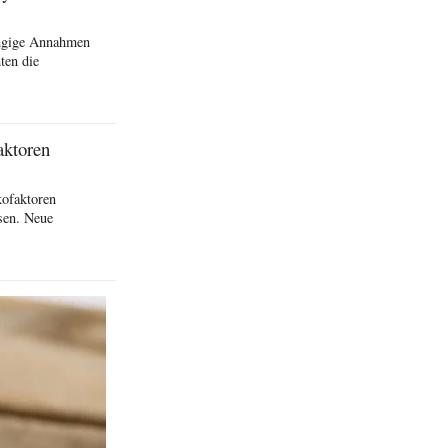
ängige Annahmen
ten die
aktoren
kofaktoren
sen. Neue