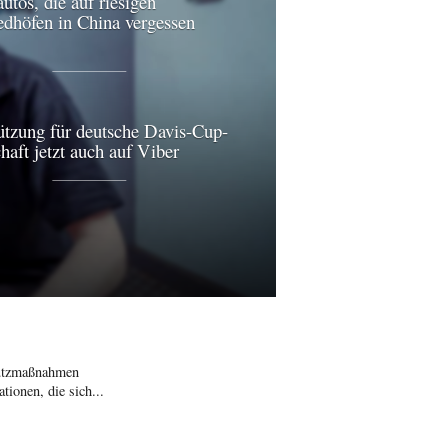
utos, die auf riesigen
edhöfen in China vergessen
ützung für deutsche Davis-Cup-
aft jetzt auch auf Viber
hutzmaßnahmen
ionen, die sich...