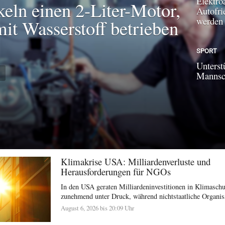
Elektroa
keln einen 2-Liter-Motor,
Autofri
werden
mit Wasserstoff betrieben
SPORT
Unterst
N
Mannsch
Klimakrise USA: Milliardenverluste und
Herausforderungen für NGOs
In den USA geraten Milliardeninvestitionen in Klimasc
zunehmend unter Druck, während nichtstaatliche Organisat
August 6, 2026 bis 20:09 Uhr