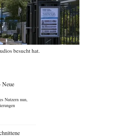
udios besucht hat.
– Neue
es Nutzern nun,
ierungen
chnittene