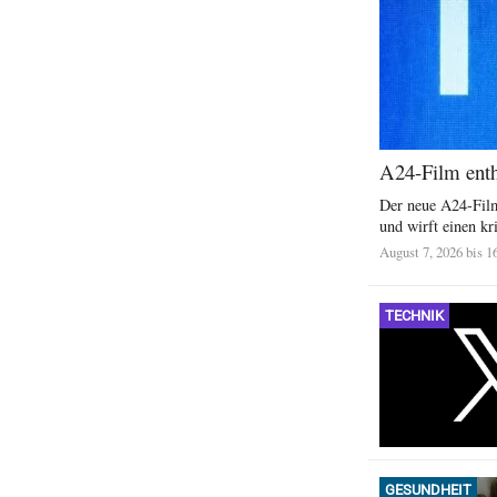
A24-Film enthü
Der neue A24-Film
und wirft einen kri
August 7, 2026 bis 1
TECHNIK
GESUNDHEIT