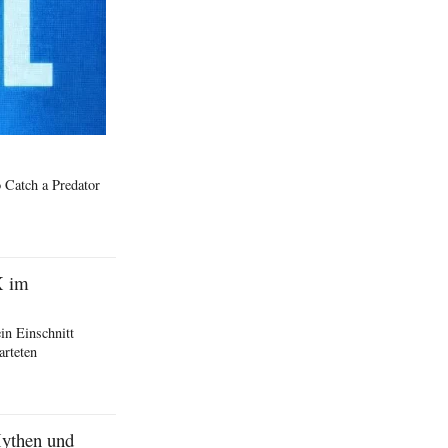
 Catch a Predator
X im
in Einschnitt
arteten
Mythen und