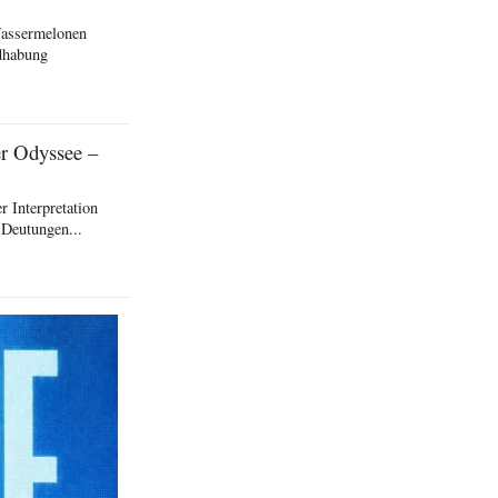
Wassermelonen
ndhabung
er Odyssee –
 Interpretation
 Deutungen...