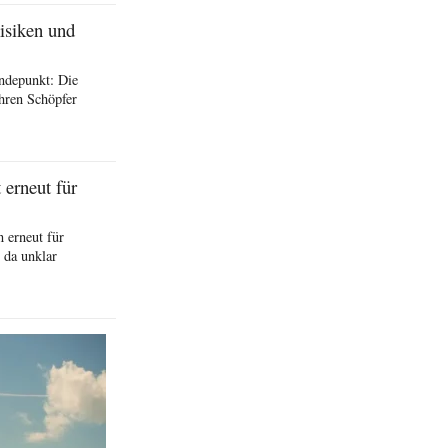
isiken und
ndepunkt: Die
hren Schöpfer
erneut für
 erneut für
 da unklar