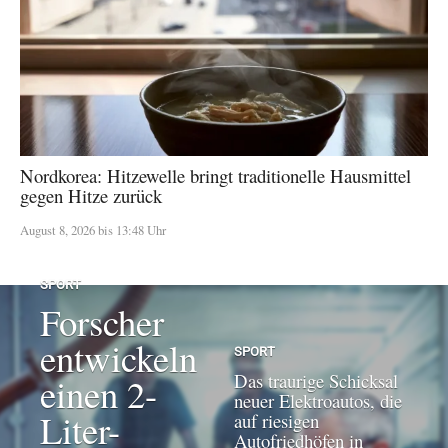
Nordkorea: Hitzewelle bringt traditionelle Hausmittel
gegen Hitze zurück
August 8, 2026 bis 13:48 Uhr
SPORT
Forscher
entwickeln
SPORT
Das traurige Schicksal
einen 2-
neuer Elektroautos, die
Liter-
auf riesigen
Autofriedhöfen in