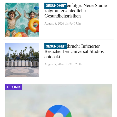
Geburtsreihenfolge: Neue Studie
GESUNDHEIT
zeigt unterschiedliche
Gesundheitsrisiken
August 8, 2026 bis 9:45 Uhr
Masern-Ausbruch: Infizierter
GESUNDHEIT
Besucher bei Universal Studios
entdeckt
August 7, 2026 bis 21:32 Uhr
TECHNIK