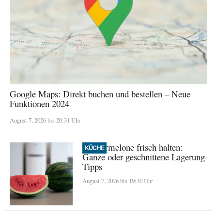
Google Maps: Direkt buchen und bestellen – Neue
Funktionen 2024
August 7, 2026 bis 20:31 Uhr
Wassermelone frisch halten:
KÜCHE
Ganze oder geschnittene Lagerung
Tipps
August 7, 2026 bis 19:30 Uhr