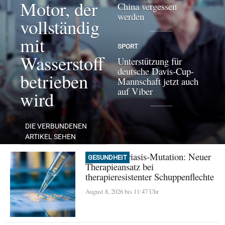
Motor, der
China vergessen
werden
vollständig
mit
SPORT
Wasserstoff
Unterstützung für
deutsche Davis-Cup-
betrieben
Mannschaft jetzt auch
auf Viber
wird
DIE VERBUNDENEN
ARTIKEL SEHEN
Seltene Psoriasis-Mutation: Neuer
GESUNDHEIT
Therapieansatz bei
therapieresistenter Schuppenflechte
August 8, 2026 bis 11:47 Uhr