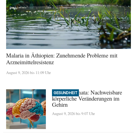
Malaria in Äthiopien: Zunehmende Probleme mit
Arzneimittelresistenz
August 9, 2026 bis 11:09 Uhr
Frühe Traumata: Nachweisbare
GESUNDHEIT
körperliche Veränderungen im
Gehirn
August 9, 2026 bis 9:07 Uhr