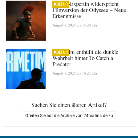
Homer-Expertin widerspricht
KULTUR
Filmversion der Odyssee – Neue
Erkenntnisse
August 7, 2026 bis 18:29 Uhr
A24-Film enthüllt die dunkle
KULTUR
Wahrheit hinter To Catch a
Predator
August 7, 2026 bis 16:28 Uhr
Suchen Sie einen älteren Artikel?
Greifen Sie auf die Archive von 24matins.de zu