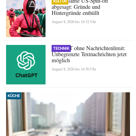
Squid Game US-Spin-off
KULTUR
abgesagt: Gründe und
Hintergründe enthüllt
August 8, 2026 bis 16:52 Uhr
ChatGPT ohne Nachrichtenlimit:
TECHNIK
Unbegrenzte Textnachrichten jetzt
möglich
August 8, 2026 bis 14:50 Uhr
KÜCHE