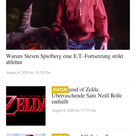
Warum Steven Spielberg eine E.T.-Fortsetzung strikt
ablehnt
August 8, 2026 bis 18:54 Uhr
The Legend of Zelda:
KULTUR
Überraschende Sam Neill Rolle
enthüllt
August 8, 2026 bis 17:53 Uhr