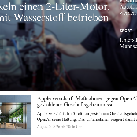
Elektroa
keln einen 2-Liter-Motor,
Autofri
werden
mit Wasserstoff betrieben
SPORT
Unterst
N
Mannsch
Apple verschärft Maßnahmen gegen OpenA
gestohlener Geschäftsgeheimnisse
Apple verschärft im Streit um gestohlene Geschäftsgehe
OpenAI seine Haltung. Das Unternehmen reagiert damit a
August 5, 2026 bis 20:46 Uhr