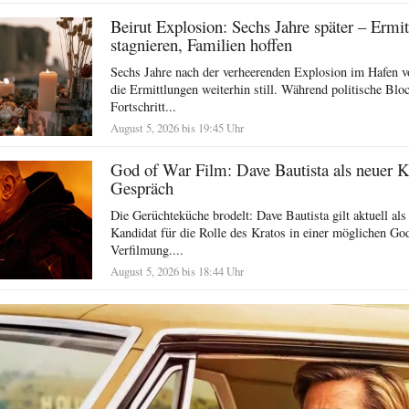
Beirut Explosion: Sechs Jahre später – Ermi
stagnieren, Familien hoffen
Sechs Jahre nach der verheerenden Explosion im Hafen v
die Ermittlungen weiterhin still. Während politische Blo
Fortschritt...
August 5, 2026 bis 19:45 Uhr
God of War Film: Dave Bautista als neuer K
Gespräch
Die Gerüchteküche brodelt: Dave Bautista gilt aktuell als
Kandidat für die Rolle des Kratos in einer möglichen Go
Verfilmung....
August 5, 2026 bis 18:44 Uhr