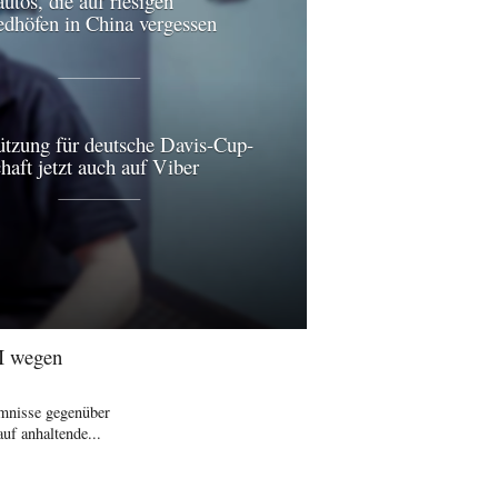
utos, die auf riesigen
edhöfen in China vergessen
ützung für deutsche Davis-Cup-
aft jetzt auch auf Viber
I wegen
imnisse gegenüber
uf anhaltende...