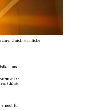
ährend nichtstaatliche
isiken und
ndepunkt: Die
hren Schöpfer
erneut für