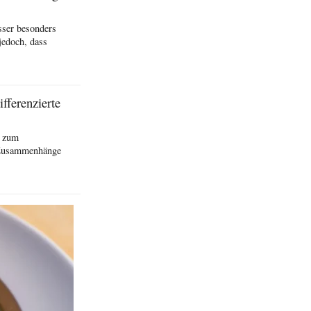
sser besonders
jedoch, dass
fferenzierte
n zum
e Zusammenhänge