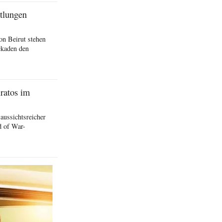
ttlungen
on Beirut stehen
ckaden den
ratos im
 aussichtsreicher
d of War-