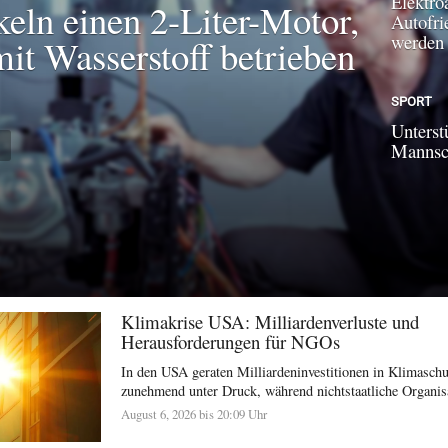
Elektroa
keln einen 2-Liter-Motor,
Autofri
werden
mit Wasserstoff betrieben
SPORT
Unterst
N
Mannsch
Klimakrise USA: Milliardenverluste und
Herausforderungen für NGOs
In den USA geraten Milliardeninvestitionen in Klimasc
zunehmend unter Druck, während nichtstaatliche Organisat
August 6, 2026 bis 20:09 Uhr