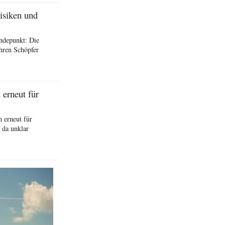
isiken und
ndepunkt: Die
hren Schöpfer
erneut für
 erneut für
 da unklar