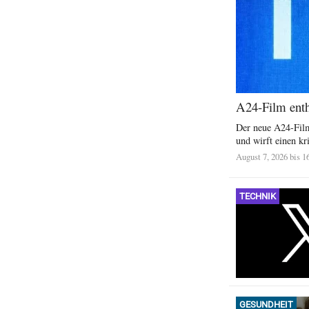
A24-Film enthü
Der neue A24-Film
und wirft einen kri
August 7, 2026 bis 1
TECHNIK
GESUNDHEIT