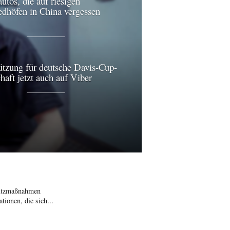
utos, die auf riesigen
edhöfen in China vergessen
ützung für deutsche Davis-Cup-
aft jetzt auch auf Viber
hutzmaßnahmen
ionen, die sich...