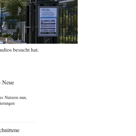
udios besucht hat.
– Neue
es Nutzern nun,
ierungen
chnittene