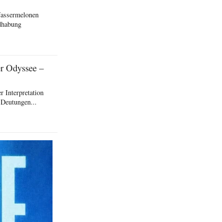
Wassermelonen
ndhabung
er Odyssee –
 Interpretation
 Deutungen...