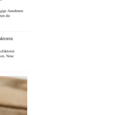
ängige Annahmen
ten die
aktoren
kofaktoren
sen. Neue