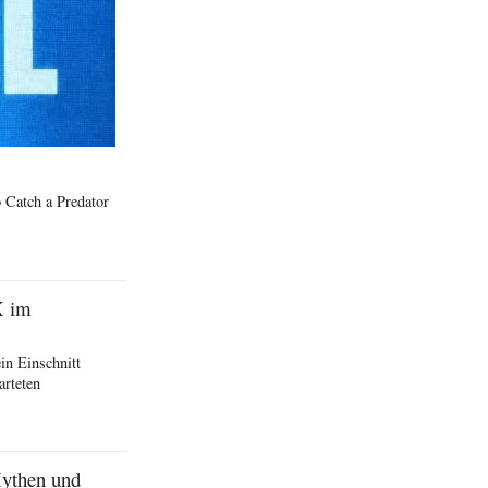
 Catch a Predator
X im
in Einschnitt
arteten
Mythen und