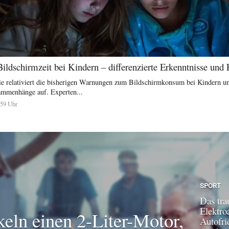
Bildschirmzeit bei Kindern – differenzierte Erkenntnisse un
die relativiert die bisherigen Warnungen zum Bildschirmkonsum bei Kindern un
sammenhänge auf. Experten...
:59 Uhr
SPORT
Das tra
Elektroa
keln einen 2-Liter-Motor,
Autofri