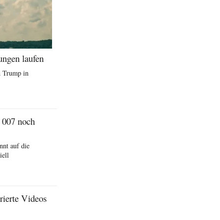
ungen laufen
n Trump in
 007 noch
nt auf die
iell
rierte Videos