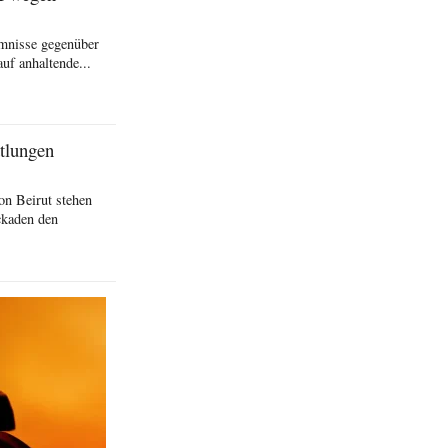
imnisse gegenüber
uf anhaltende...
ttlungen
on Beirut stehen
ckaden den