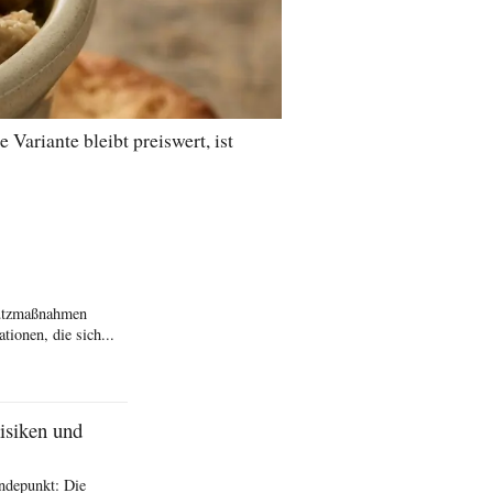
ariante bleibt preiswert, ist
hutzmaßnahmen
ionen, die sich...
isiken und
ndepunkt: Die