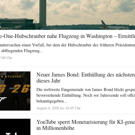
-One-Hubschrauber nahe Flugzeug in Washington – Ermittl
ntersuchen einen Vorfall, bei dem der Hubschrauber des früheren Präsidente
abfliegenden Flugzeug...
7:06 Uhr
Neuer James Bond: Enthüllung des nächsten
dieses Jahr
Die weltweite Fangemeinde von James Bond blickt gespan
bevorstehende Enthüllung: Noch vor Jahresende soll offiz
bekanntgegeben...
August 6, 2026 bis 16:05 Uhr
YouTube sperrt Monetarisierung für KI-gene
in Millionenhöhe