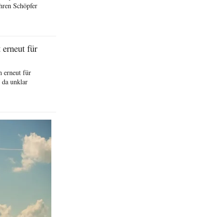
hren Schöpfer
erneut für
 erneut für
 da unklar