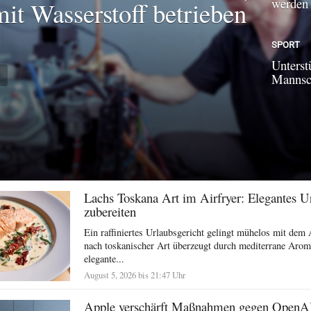
werden
mit Wasserstoff betrieben
SPORT
Unterst
N
Mannsch
Lachs Toskana Art im Airfryer: Elegantes U
zubereiten
Ein raffiniertes Urlaubsgericht gelingt mühelos mit dem 
nach toskanischer Art überzeugt durch mediterrane Arom
elegante...
August 5, 2026 bis 21:47 Uhr
Apple verschärft Maßnahmen gegen OpenA