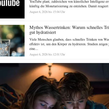
YouTube plant, zahlreichen von künstlicher Intelligenz er
künftig die Monetarisierung zu entziehen. Damit reagiert 
August 6, 2026 bis 15:04 Uhr
Mythos Wassertrinken: Warum schnelles Tr
gut hydratisiert
Viele Menschen glauben, dass schnelles Trinken von Wa
effektiv ist, um den Körper zu hydrieren. Studien zeigen 
eine...
August 6, 2026 bis 12:01 Uhr