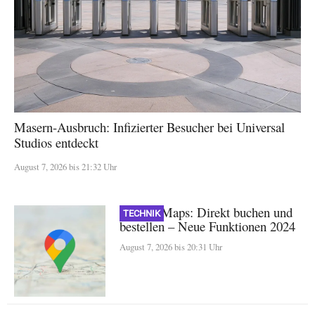
Masern-Ausbruch: Infizierter Besucher bei Universal
Studios entdeckt
August 7, 2026 bis 21:32 Uhr
Google Maps: Direkt buchen und
TECHNIK
bestellen – Neue Funktionen 2024
August 7, 2026 bis 20:31 Uhr