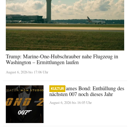
Trump: Marine-One-Hubschrauber nahe Flugzeug in
Washington – Ermittlungen laufen
August 6, 2026 bis 17:06 Uhr
Neuer James Bond: Enthüllung des
KULTUR
nächsten 007 noch dieses Jahr
August 6, 2026 bis 16:05 Uhr