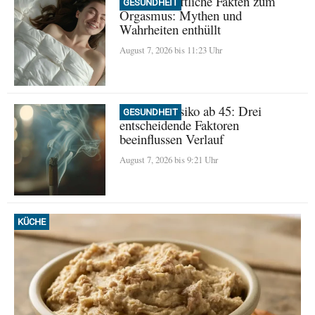
Wissenschaftliche Fakten zum
GESUNDHEIT
Orgasmus: Mythen und
Wahrheiten enthüllt
August 7, 2026 bis 11:23 Uhr
Demenz-Risiko ab 45: Drei
GESUNDHEIT
entscheidende Faktoren
beeinflussen Verlauf
August 7, 2026 bis 9:21 Uhr
KÜCHE