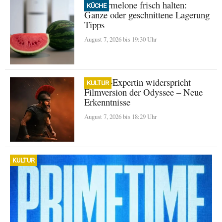
Wassermelone frisch halten:
KÜCHE
Ganze oder geschnittene Lagerung
Tipps
August 7, 2026 bis 19:30 Uhr
Homer-Expertin widerspricht
KULTUR
Filmversion der Odyssee – Neue
Erkenntnisse
August 7, 2026 bis 18:29 Uhr
KULTUR