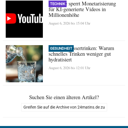
YouTube sperrt Monetarisierung
TECHNIK
für KI-generierte Videos in
Millionenhöhe
August 6, 2026 bis 15:04 Uhr
Mythos Wassertrinken: Warum
GESUNDHEIT
schnelles Trinken weniger gut
hydratisiert
August 6, 2026 bis 12:01 Uhr
Suchen Sie einen älteren Artikel?
Greifen Sie auf die Archive von 24matins.de zu