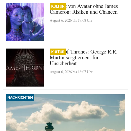
Zukunft von Avatar ohne James
KULTUR
Cameron: Risiken und Chancen
August 6, 2026 bis 19:08 Uhr
Game of Thrones: George R.R.
KULTUR
Martin sorgt erneut für
Unsicherheit
August 6, 2026 bis 18:07 Uhr
NACHRICHTEN