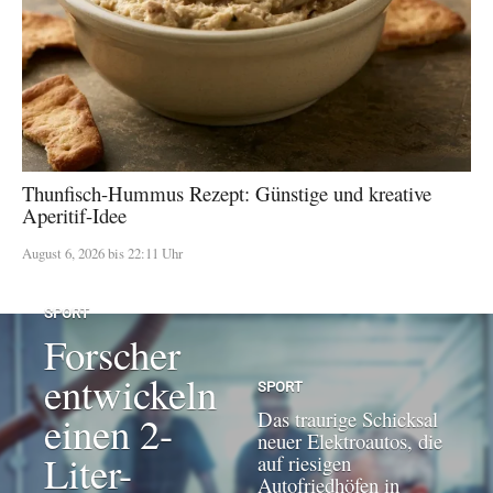
Thunfisch-Hummus Rezept: Günstige und kreative
Aperitif-Idee
August 6, 2026 bis 22:11 Uhr
SPORT
Forscher
entwickeln
SPORT
Das traurige Schicksal
einen 2-
neuer Elektroautos, die
Liter-
auf riesigen
Autofriedhöfen in