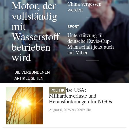
Motor, der
China vergessen
werden
vollständig
mit
SPORT
Wasserstoff
Unterstützung für
deutsche Davis-Cup-
betrieben
Mannschaft jetzt auch
auf Viber
wird
DIE VERBUNDENEN
ARTIKEL SEHEN
Klimakrise USA:
POLITIK
Milliardenverluste und
Herausforderungen für NGOs
August 6, 2026 bis 20:09 Uhr