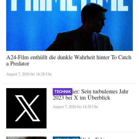
A24-Film enthüllt die dunkle Wahrheit hinter To Catch
a Predator
August 7, 2026 bis 16:28 Uhr
Nikita Bier: Sein turbulentes Jahr
TECHNIK
2023 bei X im Überblick
August 7, 2026 bis 14:26 Uhr