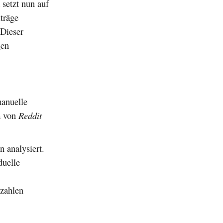
setzt nun auf
träge
 Dieser
gen
manuelle
em von
Reddit
 analysiert.
duelle
rzahlen