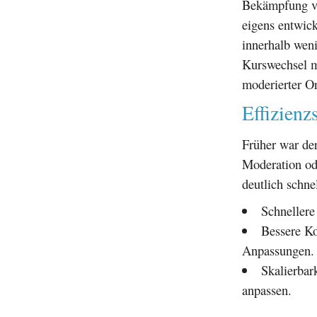
Bekämpfung vo
eigens entwic
innerhalb weni
Kurswechsel m
moderierter O
Effizienz
Früher war de
Moderation ode
deutlich schne
Schnellere
Bessere Ko
Anpassungen.
Skalierbar
anpassen.