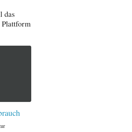
l das
 Plattform
brauch
zur