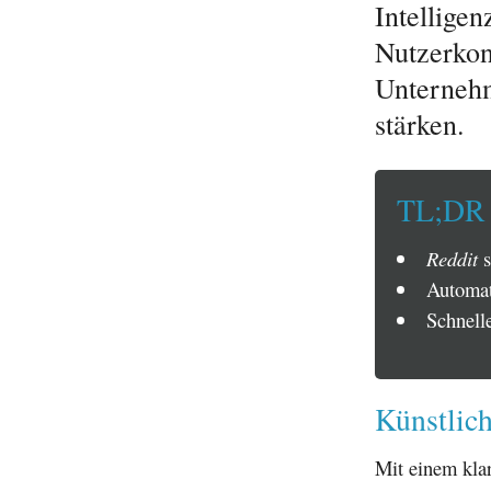
Intellige
Nutzerkon
Unternehm
stärken.
TL;DR
Reddit
s
Automat
Schnell
Künstlich
Mit einem klar