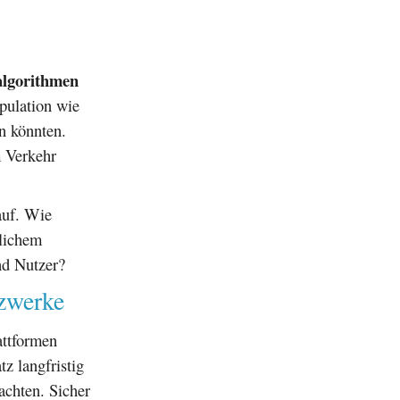
salgorithmen
pulation wie
n könnten.
 Verkehr
auf. Wie
hlichem
nd Nutzer?
tzwerke
attformen
z langfristig
bachten. Sicher