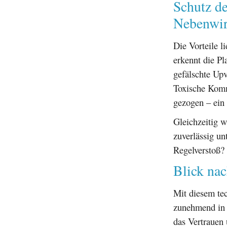
Schutz d
Nebenwi
Die Vorteile l
erkennt die Pl
gefälschte Upv
Toxische Komm
gezogen – ein 
Gleichzeitig 
zuverlässig un
Regelverstoß? 
Blick nac
Mit diesem te
zunehmend in 
das Vertrauen 