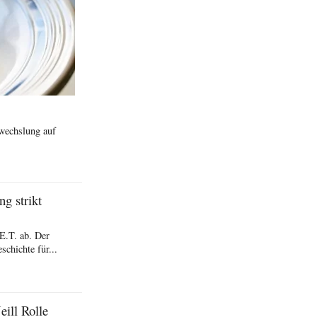
wechslung auf
g strikt
 E.T. ab. Der
schichte für...
ill Rolle