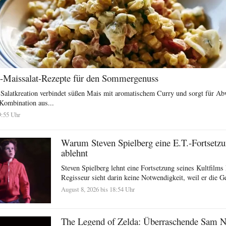
y-Maissalat-Rezepte für den Sommergenuss
Salatkreation verbindet süßen Mais mit aromatischem Curry und sorgt für Ab
Kombination aus...
9:55 Uhr
Warum Steven Spielberg eine E.T.-Fortsetzun
ablehnt
Steven Spielberg lehnt eine Fortsetzung seines Kultfilms
Regisseur sieht darin keine Notwendigkeit, weil er die Ge
August 8, 2026 bis 18:54 Uhr
The Legend of Zelda: Überraschende Sam Ne