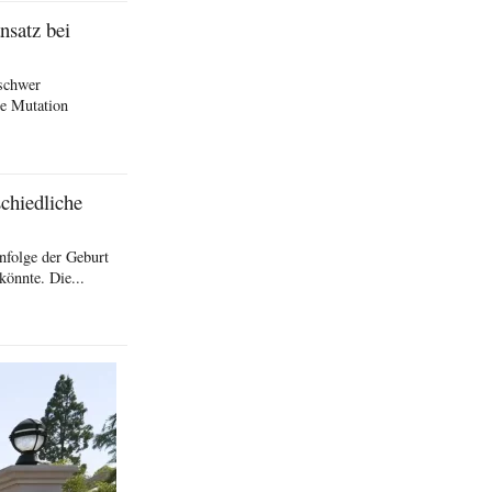
nsatz bei
schwer
he Mutation
schiedliche
nfolge der Geburt
könnte. Die...