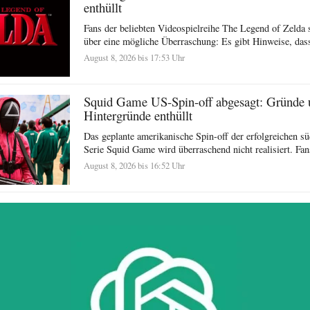
enthüllt
Fans der beliebten Videospielreihe The Legend of Zelda s
über eine mögliche Überraschung: Es gibt Hinweise, dass
August 8, 2026 bis 17:53 Uhr
Squid Game US-Spin-off abgesagt: Gründe 
Hintergründe enthüllt
Das geplante amerikanische Spin-off der erfolgreichen s
Serie Squid Game wird überraschend nicht realisiert. Fa
August 8, 2026 bis 16:52 Uhr