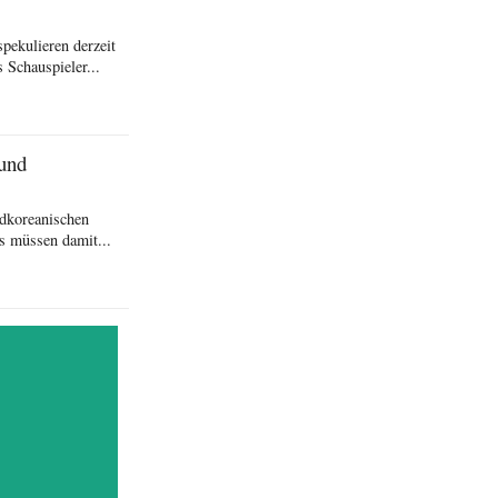
pekulieren derzeit
 Schauspieler...
und
üdkoreanischen
ns müssen damit...