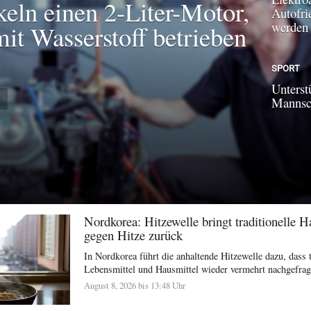
keln einen 2-Liter-Motor,
Autofri
werden
mit Wasserstoff betrieben
SPORT
Unterst
N
Mannsch
Nordkorea: Hitzewelle bringt traditionelle H
gegen Hitze zurück
In Nordkorea führt die anhaltende Hitzewelle dazu, dass t
Lebensmittel und Hausmittel wieder vermehrt nachgefragt
August 8, 2026 bis 13:48 Uhr