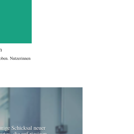
h
oben. Nutzerinnen
urige Schicksal neuer
utos, die auf riesigen