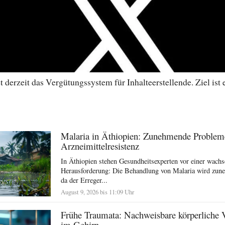
 derzeit das Vergütungssystem für Inhalteerstellende. Ziel ist 
Malaria in Äthiopien: Zunehmende Problem
Arzneimittelresistenz
In Äthiopien stehen Gesundheitsexperten vor einer wach
Herausforderung: Die Behandlung von Malaria wird zun
da der Erreger...
August 9, 2026 bis 11:09 Uhr
Frühe Traumata: Nachweisbare körperliche 
im Gehirn