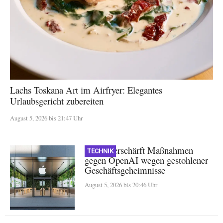
Lachs Toskana Art im Airfryer: Elegantes
Urlaubsgericht zubereiten
August 5, 2026 bis 21:47 Uhr
Apple verschärft Maßnahmen
TECHNIK
gegen OpenAI wegen gestohlener
Geschäftsgeheimnisse
August 5, 2026 bis 20:46 Uhr