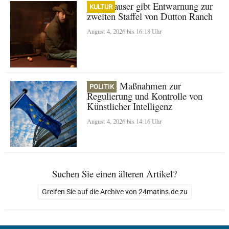
Cole Hauser gibt Entwarnung zur
KULTUR
zweiten Staffel von Dutton Ranch
August 4, 2026 bis 16:18 Uhr
Europas Maßnahmen zur
POLITIK
Regulierung und Kontrolle von
Künstlicher Intelligenz
August 4, 2026 bis 14:16 Uhr
Suchen Sie einen älteren Artikel?
Greifen Sie auf die Archive von 24matins.de zu