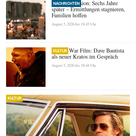
Beirut Explosion: Sechs Jahre
NACHRICHTEN
später – Ermittlungen stagnieren,
Familien hoffen
August 5, 2026 bis 19:45 Uhr
God of War Film: Dave Bautista
KULTUR
als neuer Kratos im Gespräch
August 5, 2026 bis 18:44 Uhr
KULTUR