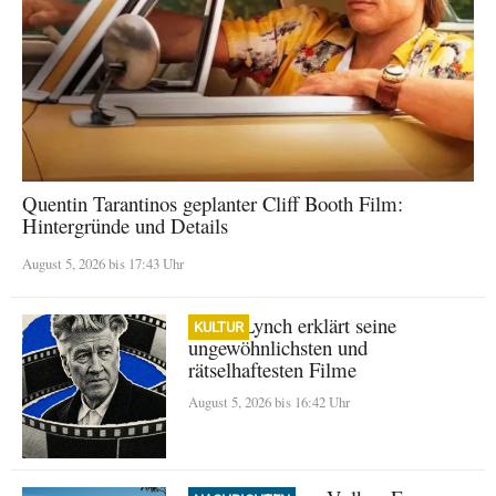
Quentin Tarantinos geplanter Cliff Booth Film:
Hintergründe und Details
August 5, 2026 bis 17:43 Uhr
David Lynch erklärt seine
KULTUR
ungewöhnlichsten und
rätselhaftesten Filme
August 5, 2026 bis 16:42 Uhr