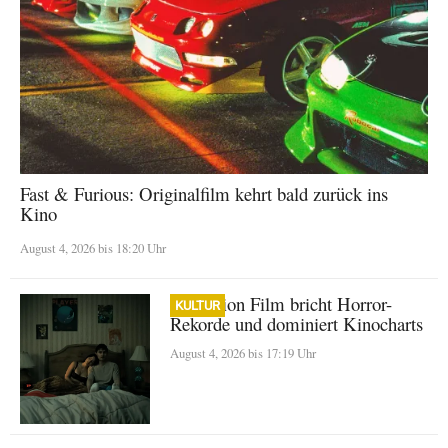
Fast & Furious: Originalfilm kehrt bald zurück ins
Kino
August 4, 2026 bis 18:20 Uhr
Obsession Film bricht Horror-
KULTUR
Rekorde und dominiert Kinocharts
August 4, 2026 bis 17:19 Uhr