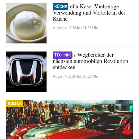
Mozzarella Käse: Vielseitige
KÜCHE
Verwendung und Vorteile in der
Küche
August 4, 2026 bis 21:23 Uhr
Honda als Wegbereiter der
TECHNIK
nächsten automobilen Revolution
entdecken
August 4, 2026 bis 20:22 Uhr
KULTUR