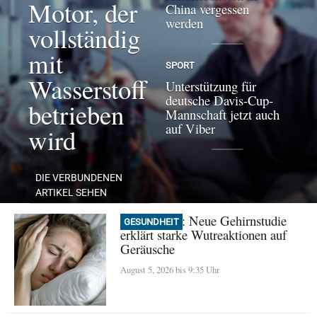
Motor, der
China vergessen
werden
vollständig
mit
SPORT
Wasserstoff
Unterstützung für
deutsche Davis-Cup-
betrieben
Mannschaft jetzt auch
auf Viber
wird
DIE VERBUNDENEN
ARTIKEL SEHEN
Misophonie: Neue Gehirnstudie
GESUNDHEIT
erklärt starke Wutreaktionen auf
Geräusche
August 5, 2026 bis 9:35 Uhr