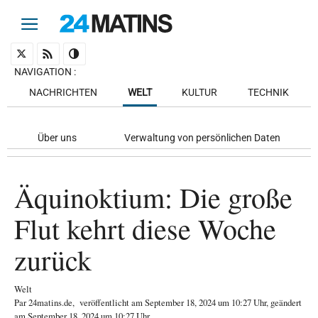
NAVIGATION
:
NACHRICHTEN
WELT
KULTUR
TECHNIK
Über uns
Verwaltung von persönlichen Daten
Äquinoktium: Die große
Flut kehrt diese Woche
zurück
Welt
Par
24matins.de
,
veröffentlicht am
September 18, 2024
um 10:27 Uhr
, geändert
am September 18, 2024 um 10:27 Uhr
.