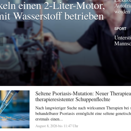
keln einen 2-Liter-Motor,
Autofri
werden
mit Wasserstoff betrieben
SPORT
Unterst
N
Mannsch
Seltene Psoriasis-Mutation: Neuer Therapiea
therapieresistenter Schuppenflechte
Nach langwieriger Suche nach wirksamen Therapien bei 
behandelbarer Psoriasis ermöglicht eine seltene genetisc
erstmals einen...
August 8, 2026 bis 11:47 Uhr