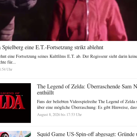
pielberg eine E.T.-Fortsetzung strikt ablehnt
ehnt eine Fortsetzung seines Kultfilms E.T. ab. Der Regisseur sieht darin kei
hte für...
8:54 Uhr
The Legend of Zelda: Überraschende Sam Ne
enthüllt
Fans der beliebten Videospielreihe The Legend of Zelda s
über eine mögliche Überraschung: Es gibt Hinweise, dass
August 8, 2026 bis 17:53 Uhr
Squid Game US-Spin-off abgesagt: Gründe 