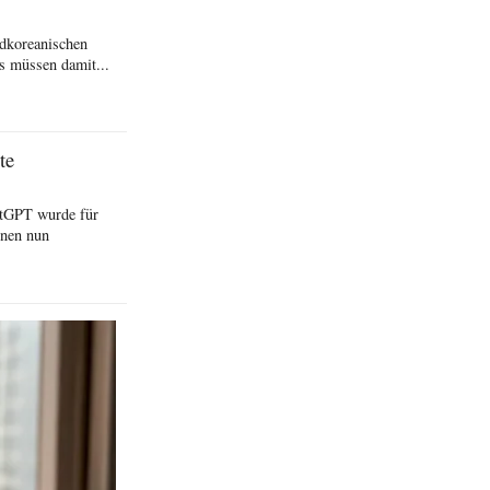
üdkoreanischen
ns müssen damit...
te
atGPT wurde für
nnen nun