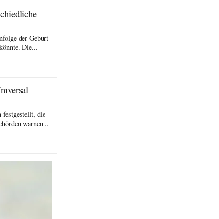
schiedliche
nfolge der Geburt
könnte. Die...
niversal
festgestellt, die
behörden warnen...