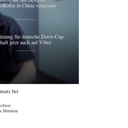
edhöfen in China vergessen
ützung für deutsche Davis-Cup-
aft jetzt auch auf Viber
nsatz bei
schwer
he Mutation