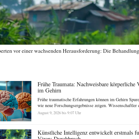
perten vor einer wachsenden Herausforderung: Die Behandlun
Frühe Traumata: Nachweisbare körperliche 
im Gehirn
Frühe traumatische Erfahrungen können im Gehirn Spuren
wie neue Forschungsergebnisse zeigen. Wissenschaftler e
August 9, 2026 bis 9:07 Uhr
Künstliche Intelligenz entwickelt erstmals f
Viren: Durchbruch