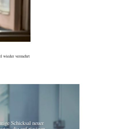
el wieder vermehrt
urige Schicksal neuer
utos, die auf riesigen