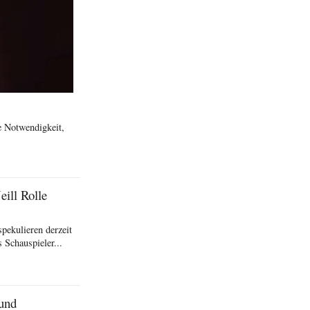
ne Notwendigkeit,
ill Rolle
pekulieren derzeit
 Schauspieler...
und