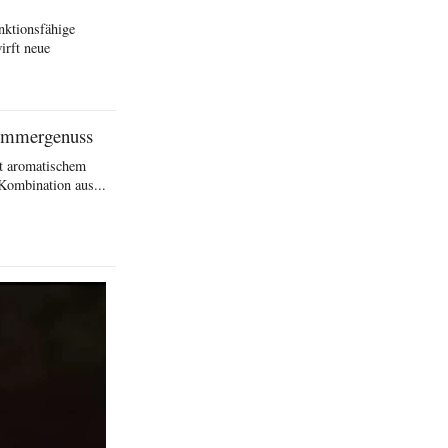
unktionsfähige
irft neue
Sommergenuss
it aromatischem
Kombination aus...