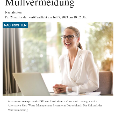
Müllvermeidung
Nachrichten
Par
24matins.de
,
veröffentlicht am
Juli 7, 2023
um 10:02 Uhr
.
NACHRICHTEN
Zero waste management - Bild zur Illustration.
Zero waste management -
Alternative Zero-Waste-Management-Systeme in Deutschland: Die Zukunft der
Müllvermeidung