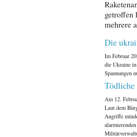
Raketenan
getroffen
mehrere a
Die ukrai
Im Februar 202
die Ukraine in
Spannungen nu
Tödliche
Am 12. Februa
Laut dem Bürge
Angriffe minde
alarmierenden
Militärverwal