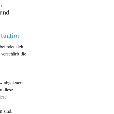
,
 und
ituation
befindet sich
verschärft die
w abgefeuert.
n diese
iese
n sind.