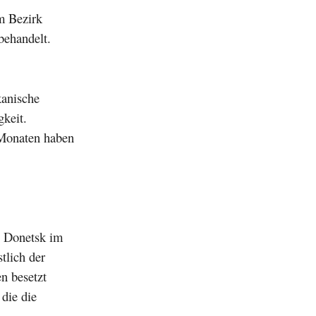
m Bezirk
behandelt.
kanische
gkeit.
n Monaten haben
n Donetsk im
tlich der
n besetzt
 die die