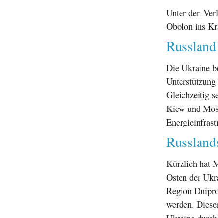
Unter den Ver
Obolon ins Kra
Russland 
Die Ukraine be
Unterstützung 
Gleichzeitig s
Kiew und Moska
Energieinfras
Russlands
Kürzlich hat 
Osten der Ukra
Region Dniprop
werden. Diese
Ukraine durchl