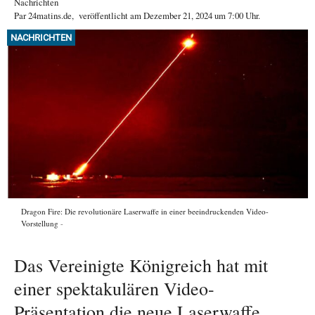
Nachrichten
Par
24matins.de
,
veröffentlicht am
Dezember 21, 2024
um 7:00 Uhr
.
NACHRICHTEN
Dragon Fire: Die revolutionäre Laserwaffe in einer beeindruckenden Video-
Vorstellung
Das Vereinigte Königreich hat mit
einer spektakulären Video-
Präsentation die neue Laserwaffe