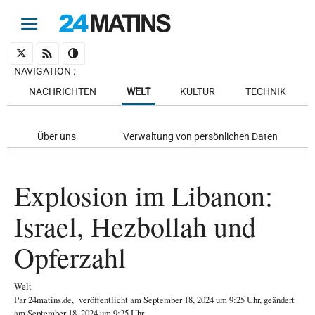
NAVIGATION
:
NACHRICHTEN
WELT
KULTUR
TECHNIK
Über uns
Verwaltung von persönlichen Daten
Explosion im Libanon:
Israel, Hezbollah und
Opferzahl
Welt
Par
24matins.de
,
veröffentlicht am
September 18, 2024
um 9:25 Uhr
, geändert
am September 18, 2024 um 9:25 Uhr
.