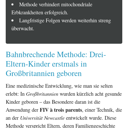
Methode verhindert mitochondriale
Erbkrankheiten erfolgreich.
Langfristige Folgen werden weiterhin streng
überwacht.
Bahnbrechende Methode: Drei-
Eltern-Kinder erstmals in
Großbritannien geboren
Eine medizinische Entwicklung, wie man sie selten
erlebt: In
Großbritannien
wurden kürzlich acht gesunde
Kinder geboren – das Besondere daran ist die
FIV à trois parents
Anwendung der
, einer Technik, die
an der
Universität Newcastle
entwickelt wurde. Diese
Methode verspricht Eltern, deren Familiengeschichte