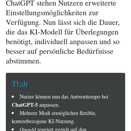
ChatGPT stehen Nutzern erweiterte
Einstellungsmöglichkeiten zur
Verfügung. Nun lässt sich die Dauer,
die das KI-Modell für Überlegungen
benötigt, individuell anpassen und so
besser auf persönliche Bedürfnisse
abstimmen.
Tl;dr
Nutzer können nun das Antworttempo bei
ChatGPT-5
anpassen.
Mehrere Modi ermöglichen flexible,
kontextbezogene KI-Nutzung.
OpenAI
reagiert gezielt auf den