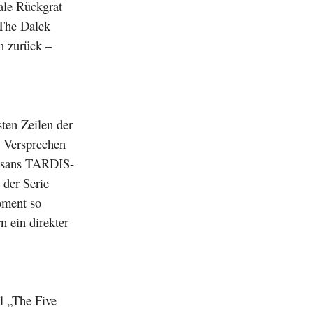
nale Rückgrat
„The Dalek
an zurück –
ten Zeilen der
 Versprechen
Susans TARDIS-
 der Serie
oment so
n ein direkter
l „The Five