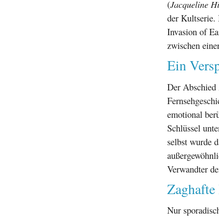
(
Jacqueline Hi
der Kultserie
Invasion of Ea
zwischen einer
Ein Vers
Der Abschied z
Fernsehgeschi
emotional ber
Schlüssel unte
selbst wurde 
außergewöhnlic
Verwandter de
Zaghafte
Nur sporadisc