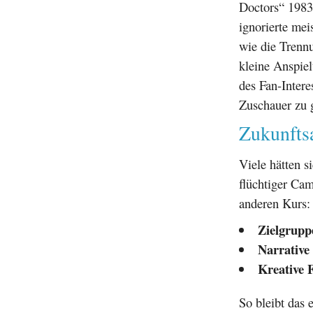
Doctors“ 1983 
ignorierte me
wie die Trenn
kleine Anspie
des Fan-Inter
Zuschauer zu 
Zukunfts
Viele hätten s
flüchtiger Cam
anderen Kurs:
Zielgrupp
Narrative 
Kreative F
So bleibt das 