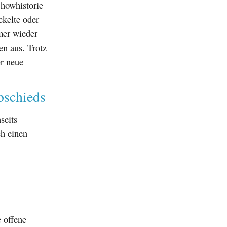
Showhistorie
ckelte oder
er wieder
en aus. Trotz
er neue
bschieds
seits
ch einen
e offene