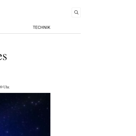
TECHNIK
es
49 Uhr
.