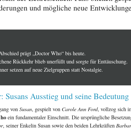
derungen und mögliche neue Entwicklunge
Abschied prägt „Doctor Who“ bis heute.
chene Rückkehr blieb unerfüllt und sorgte für Enttäuschung.
ner setzen auf neue Zielgruppen statt Nostalgie.
r: Susans Ausstieg und seine Bedeutung
gang von
Susan
, gespielt von
Carole Ann Ford
, vollzog sich 
Who
ein fundamentaler Einschnitt. Die ursprüngliche Besetzun
or
, seiner Enkelin Susan sowie den beiden Lehrkräften
Barbar