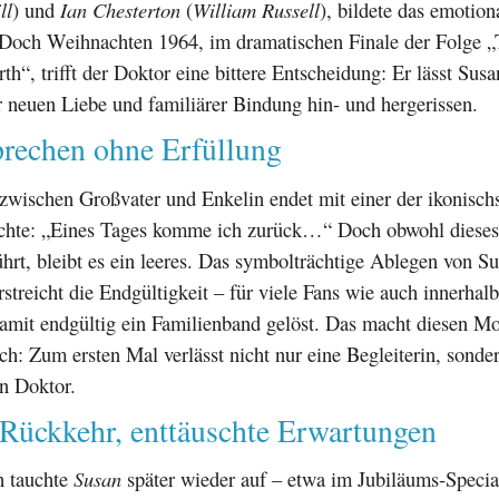
ll
) und
Ian Chesterton
(
William Russell
), bildete das emotio
. Doch Weihnachten 1964, im dramatischen Finale der Folge 
rth“, trifft der Doktor eine bittere Entscheidung: Er lässt Sus
 neuen Liebe und familiärer Bindung hin- und hergerissen.
prechen ohne Erfüllung
wischen Großvater und Enkelin endet mit einer der ikonischs
chte: „Eines Tages komme ich zurück…“ Doch obwohl dieses
ührt, bleibt es ein leeres. Das symbolträchtige Ablegen von 
rstreicht die Endgültigkeit – für viele Fans wie auch innerhalb
damit endgültig ein Familienband gelöst. Das macht diesen M
h: Zum ersten Mal verlässt nicht nur eine Begleiterin, sonder
n Doktor.
 Rückkehr, enttäuschte Erwartungen
h tauchte
Susan
später wieder auf – etwa im Jubiläums-Specia