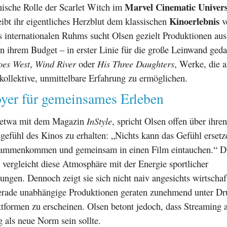
Marvel Cinematic Unive
nische Rolle der Scarlet Witch im
Kinoerlebnis
bleibt ihr eigentliches Herzblut dem klassischen
v
 internationalen Ruhms sucht Olsen gezielt Produktionen aus
 ihrem Budget – in erster Linie für die große Leinwand geda
oes West
,
Wind River
oder
His Three Daughters
, Werke, die a
 kollektive, unmittelbare Erfahrung zu ermöglichen.
oyer für gemeinsames Erleben
, etwa mit dem Magazin
InStyle
, spricht Olsen offen über ihr
gefühl des Kinos zu erhalten: „Nichts kann das Gefühl erset
ammenkommen und gemeinsam in einen Film eintauchen.“ D
 vergleicht diese Atmosphäre mit der Energie sportlicher
ungen. Dennoch zeigt sie sich nicht naiv angesichts wirtschaf
gerade unabhängige Produktionen geraten zunehmend unter Dr
tformen zu erscheinen. Olsen betont jedoch, dass Streaming a
 als neue Norm sein sollte.