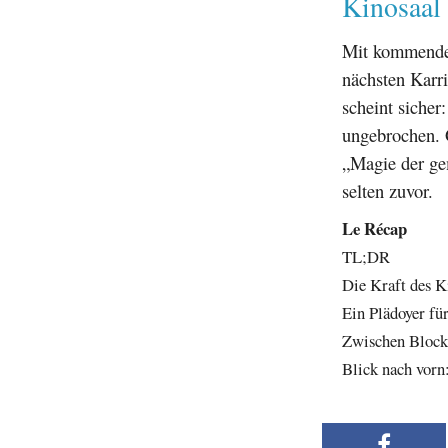
Kinosaal
Mit kommende
nächsten Karri
scheint sicher
ungebrochen. G
„Magie der ge
selten zuvor.
Le Récap
TL;DR
Die Kraft des K
Ein Plädoyer fü
Zwischen Blockb
Blick nach vor