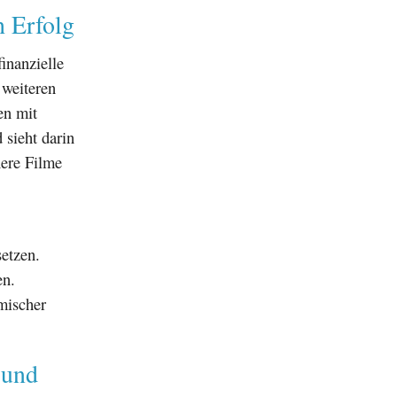
h Erfolg
inanzielle
 weiteren
en mit
 sieht darin
nere Filme
etzen.
en.
hmischer
 und