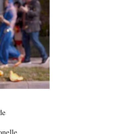
de
onelle