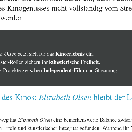
s Kinogenusses nicht vollständig vom Str
 werden.
Kinoerlebnis
th Olsen
setzt sich für das
ein.
künstlerische Freiheit
ster-Rollen sichern ihr
.
Independent-Film
e Projekte zwischen
und Streaming.
Elizabeth Olsen
t des Kinos:
bleibt der 
nweg hat
Elizabeth Olsen
eine bemerkenswerte Balance zwisc
 Erfolg und künstlerischer Integrität gefunden. Während ihr