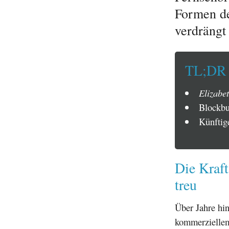
Formen de
verdrängt
TL;DR
Elizabe
Blockbu
Künftig
Die Kraf
treu
Über Jahre hi
kommerziellem