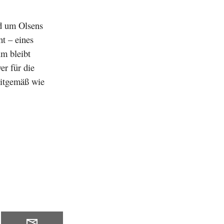
d um Olsens
ht – eines
um bleibt
er für die
eitgemäß wie