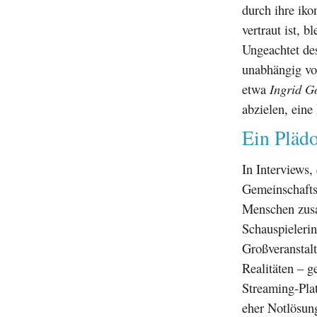
durch ihre iko
vertraut ist, 
Ungeachtet des
unabhängig von
etwa
Ingrid G
abzielen, eine
Ein Pläd
In Interviews
Gemeinschafts
Menschen zus
Schauspielerin
Großveranstalt
Realitäten – 
Streaming-Plat
eher Notlösung