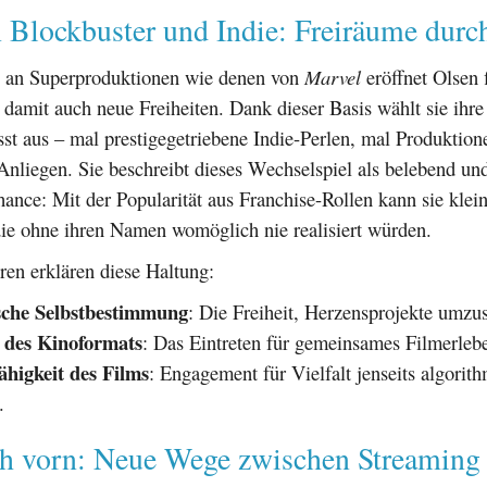
 Blockbuster und Indie: Freiräume durc
 an Superproduktionen wie denen von
Marvel
eröffnet Olsen f
 damit auch neue Freiheiten. Dank dieser Basis wählt sie ihre
st aus – mal prestigegetriebene Indie-Perlen, mal Produktion
nliegen. Sie beschreibt dieses Wechselspiel als belebend und
hance: Mit der Popularität aus Franchise-Rollen kann sie klei
die ohne ihren Namen womöglich nie realisiert würden.
ren erklären diese Haltung:
sche Selbstbestimmung
: Die Freiheit, Herzensprojekte umzus
 des Kinoformats
: Das Eintreten für gemeinsames Filmerleb
ähigkeit des Films
: Engagement für Vielfalt jenseits algorit
.
ch vorn: Neue Wege zwischen Streaming