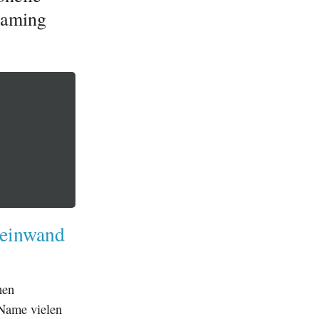
eaming
Leinwand
hen
 Name vielen