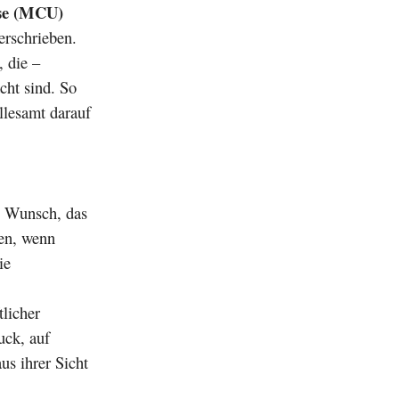
rse (MCU)
erschrieben.
, die –
cht sind. So
llesamt darauf
en Wunsch, das
zen, wenn
ie
tlicher
uck, auf
us ihrer Sicht