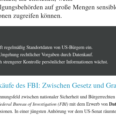
olgungsbehörden auf große Mengen sensibl
onen zugreifen können.
ft regelmäßig Standortdaten von US-Bürgern ein.
 Umgehung rechtlicher Vorgaben durch Datenkauf.
h strengerer Kontrolle persönlicher Informationen wächst.
käufe des FBI: Zwischen Gesetz und Gr
nungsfeld zwischen nationaler Sicherheit und Bürgerrechten 
Da
ederal Bureau of Investigation (FBI)
mit dem Erwerb von
ssionen. In einer jüngsten Anhörung vor dem US-Senat räumte