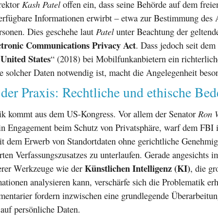
rektor
Kash Patel
offen ein, dass seine Behörde auf dem frei
erfügbare Informationen erwirbt – etwa zur Bestimmung des A
rsonen. Dies geschehe laut
Patel
unter Beachtung der geltend
ctronic Communications Privacy Act
. Dass jedoch seit dem 
United States
“ (2018) bei Mobilfunkanbietern ein richterlic
 solcher Daten notwendig ist, macht die Angelegenheit beson
 der Praxis: Rechtliche und ethische Be
tik kommt aus dem US-Kongress. Vor allem der Senator
Ron 
ein Engagement beim Schutz von Privatsphäre, warf dem FBI i
it dem Erwerb von Standortdaten ohne gerichtliche Genehmi
rten Verfassungszusatzes zu unterlaufen. Gerade angesichts 
Künstlichen Intelligenz (KI)
gerer Werkzeuge wie der
, die g
mationen analysieren kann, verschärfe sich die Problematik erh
entarier fordern inzwischen eine grundlegende Überarbeitung
 auf persönliche Daten.