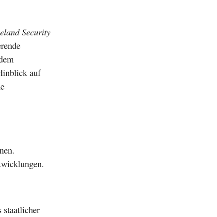
land Security
erende
 dem
Hinblick auf
ne
nen.
ntwicklungen.
 staatlicher