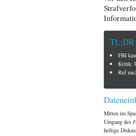
Strafverf
Informati
TL;DR
FBI kau
Kritik:
Ruf nac
Datenein
Mitten im Span
Umgang des
F
heftige Disku