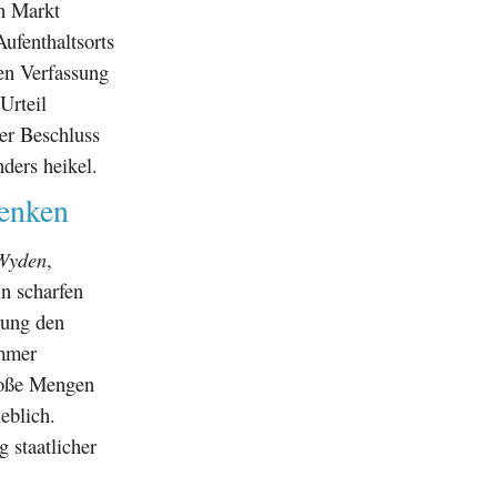
en Markt
ufenthaltsorts
en Verfassung
Urteil
her Beschluss
ders heikel.
denken
Wyden
,
n scharfen
gung den
immer
roße Mengen
eblich.
 staatlicher