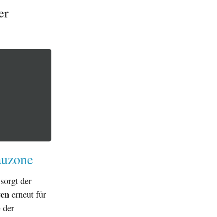
er
auzone
sorgt der
ten
erneut für
 der