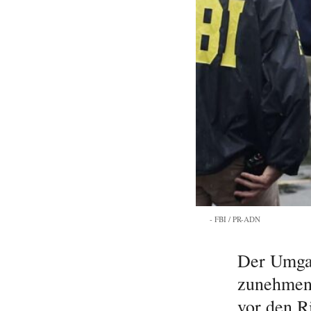
FBI / PR-ADN
Der Umgan
zunehmend
vor den R