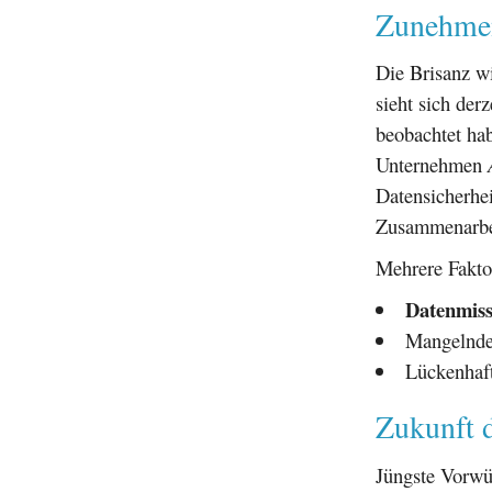
Zunehmen
Die Brisanz wi
sieht sich der
beobachtet ha
Unternehmen
Datensicherhei
Zusammenarbei
Mehrere Fakto
Datenmis
Mangelnde 
Lückenhaft
Zukunft 
Jüngste Vorwü