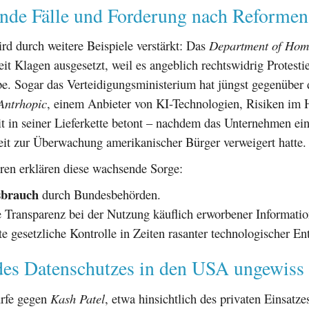
de Fälle und Forderung nach Reformen
rd durch weitere Beispiele verstärkt: Das
Department of Home
zeit Klagen ausgesetzt, weil es angeblich rechtswidrig Protesti
be. Sogar das Verteidigungsministerium hat jüngst gegenüber
Antrhopic
, einem Anbieter von KI-Technologien, Risiken im 
t in seiner Lieferkette betont – nachdem das Unternehmen ei
t zur Überwachung amerikanischer Bürger verweigert hatte.
ren erklären diese wachsende Sorge:
sbrauch
durch Bundesbehörden.
Transparenz bei der Nutzung käuflich erworbener Informatio
e gesetzliche Kontrolle in Zeiten rasanter technologischer E
des Datenschutzes in den USA ungewiss
rfe gegen
Kash Patel
, etwa hinsichtlich des privaten Einsatzes