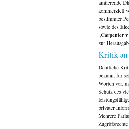
amtierende Di
kommerziell v
bestimmter Pe
Ele
sowie des
Carpenter v 
„
zur Herausgabe
Kritik an
Deutliche Kri
bekannt für s
Worten vor, m
Schutz des vie
leistungsfähi
privater Infor
Mehrere Parlam
Zugriffsrechte