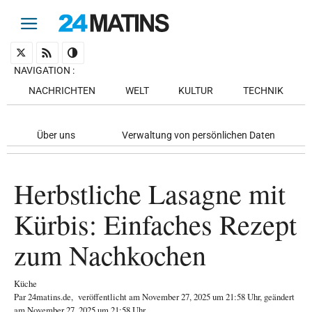
NAVIGATION
:
NACHRICHTEN
WELT
KULTUR
TECHNIK
Über uns
Verwaltung von persönlichen Daten
Herbstliche Lasagne mit
Kürbis: Einfaches Rezept
zum Nachkochen
Küche
Par
24matins.de
,
veröffentlicht am
November 27, 2025
um 21:58 Uhr
, geändert
am November 27, 2025 um 21:58 Uhr
.