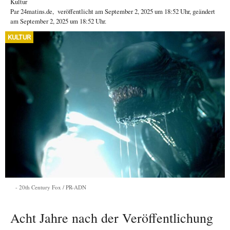
Kultur
Par
24matins.de
,
veröffentlicht am
September 2, 2025
um 18:52 Uhr
, geändert
am September 2, 2025 um 18:52 Uhr
.
KULTUR
20th Century Fox / PR-ADN
Acht Jahre nach der Veröffentlichung