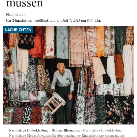
müssen
Nachrichten
Par
24matins.de
,
veröffentlicht am
Juli 7, 2023
um 8:44 Uhr
.
NACHRICHTEN
Nachhaltige kinderkleidung - Bild zur Illustration.
Nachhaltige kinderkleidung -
Nachhaltige Mode: Alles, was Sie über nachhaltige Kinderkleidung wissen müssen