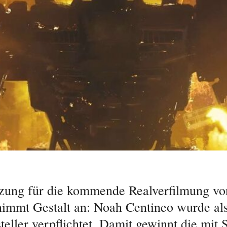
zung für die kommende Realverfilmung vo
mmt Gestalt an: Noah Centineo wurde al
teller verpflichtet. Damit gewinnt die mit