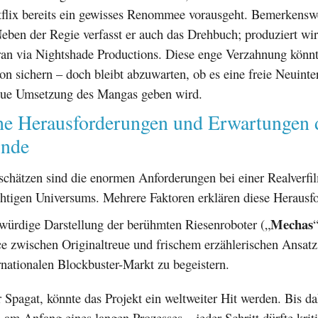
flix bereits ein gewisses Renommee vorausgeht. Bemerkenswer
Neben der Regie verfasst er auch das Drehbuch; produziert w
an via Nightshade Productions. Diese enge Verzahnung könnt
on sichern – doch bleibt abzuwarten, ob es eine freie Neuinte
eue Umsetzung des Mangas geben wird.
he Herausforderungen und Erwartungen 
inde
schätzen sind die enormen Anforderungen bei einer Realverfi
chtigen Universums. Mehrere Faktoren erklären diese Herausf
Mechas
würdige Darstellung der berühmten Riesenroboter („
“
e zwischen Originaltreue und frischem erzählerischen Ansatz
rnationalen Blockbuster-Markt zu begeistern.
 Spagat, könnte das Projekt ein weltweiter Hit werden. Bis d
 am Anfang eines langen Prozesses – jeder Schritt dürfte krit