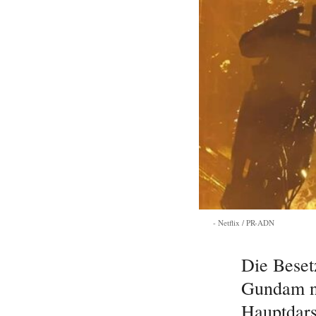
Netflix / PR-ADN
Die Beset
Gundam ni
Hauptdars