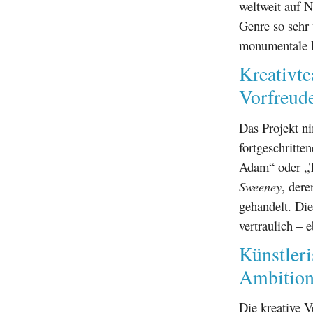
weltweit auf 
Genre so sehr 
monumentale R
Kreativt
Vorfreud
Das Projekt ni
fortgeschritte
Adam“ oder „T
Sweeney
, der
gehandelt. Die
vertraulich – 
Künstleri
Ambition
Die kreative 