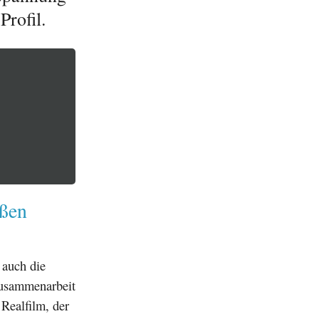
rofil.
oßen
 auch die
usammenarbeit
 Realfilm, der