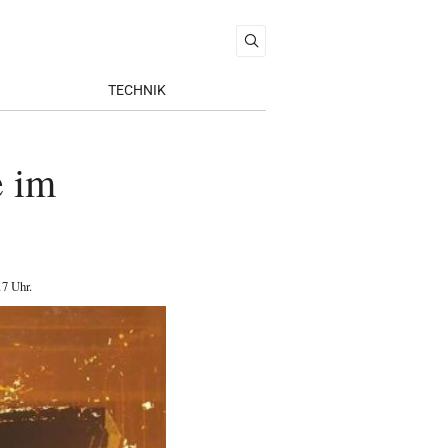
TECHNIK
e im
17 Uhr
.