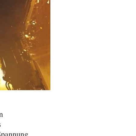
n
s
 Spannung