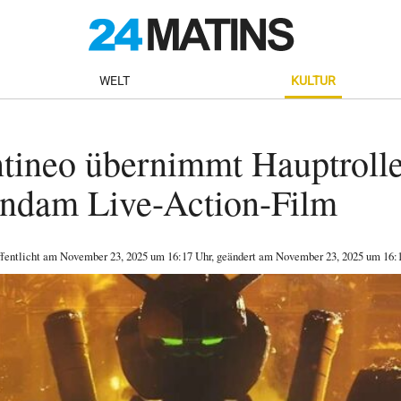
WELT
KULTUR
tineo übernimmt Hauptroll
ndam Live-Action-Film
ffentlicht am
November 23, 2025
um 16:17 Uhr
, geändert am November 23, 2025 um 16: