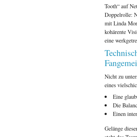
Tooth“ auf Net
Doppelrolle: 
mit Linda Mor
kohärente Visi
eine werkgetr
Technisc
Fangeme
Nicht zu unter
eines vielschi
Eine glaub
Die Balanc
Einen inte
Gelänge dieser
steht das Team