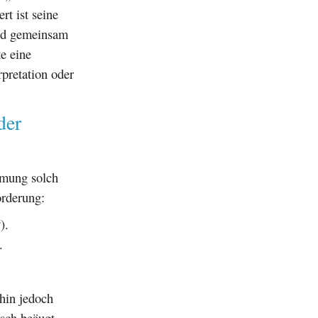
t ist seine
ird gemeinsam
e eine
rpretation oder
der
lmung solch
orderung:
).
.
ahin jedoch
isch beäugt