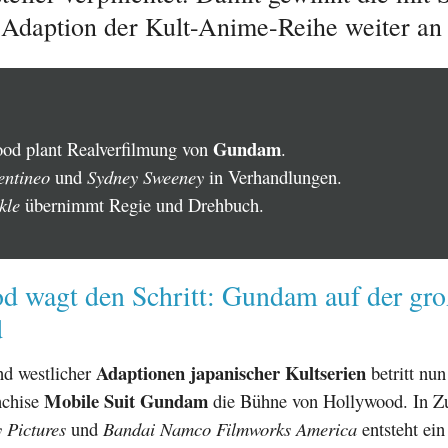
 Adaption der Kult-Anime-Reihe weiter an P
Gundam
od plant Realverfilmung von
.
ntineo
und
Sydney Sweeney
in Verhandlungen.
kle
übernimmt Regie und Drehbuch.
d wagt den Schritt: Gundam auf der gr
d
Adaptionen japanischer Kultserien
nd westlicher
betritt nun
Mobile Suit Gundam
nchise
die Bühne von Hollywood. In Z
 Pictures
und
Bandai Namco Filmworks America
entsteht ein