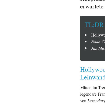
erwartete
TL;DR
Hollywo
Noah Ce
Jim Mic
Hollywoo
Leinwan
Mitten im Tre
legendäre Fra
von
Legendary