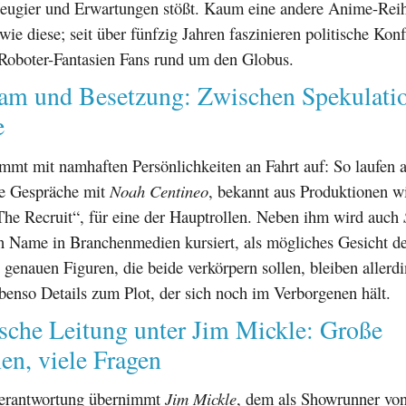
Neugier und Erwartungen stößt. Kaum eine andere Anime-Reih
wie diese; seit über fünfzig Jahren faszinieren politische Konf
oboter-Fantasien Fans rund um den Globus.
eam und Besetzung: Zwischen Spekulati
e
mmt mit namhaften Persönlichkeiten an Fahrt auf: So laufen a
ne Gespräche mit
Noah Centineo
, bekannt aus Produktionen w
he Recruit“, für eine der Hauptrollen. Neben ihm wird auch
en Name in Branchenmedien kursiert, als mögliches Gesicht d
 genauen Figuren, die beide verkörpern sollen, bleiben allerdi
ebenso Details zum Plot, der sich noch im Verborgenen hält.
sche Leitung unter Jim Mickle: Große
en, viele Fragen
Verantwortung übernimmt
Jim Mickle
, dem als Showrunner vo