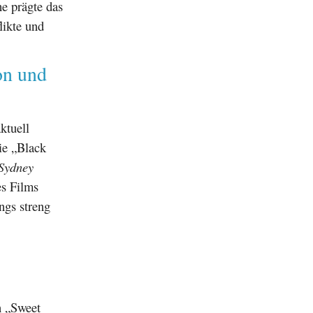
e prägte das
likte und
on und
ktuell
ie „Black
Sydney
es Films
ngs streng
n „Sweet