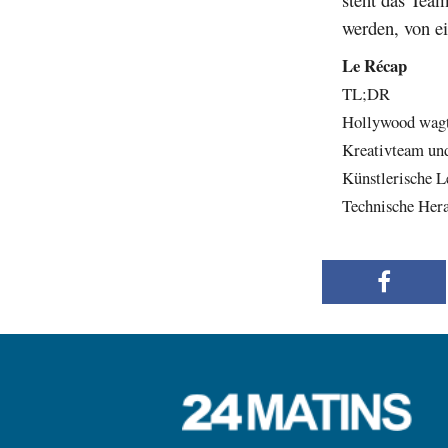
werden, von e
Le Récap
TL;DR
Hollywood wagt
Kreativteam un
Künstlerische L
Technische Her