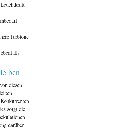
 Leuchtkraft
rombedarf
ichere Farbtöne
 ebenfalls
bleiben
 von diesen
leiben
 Konkurrenten
es sorgt die
pekulationen
dung darüber