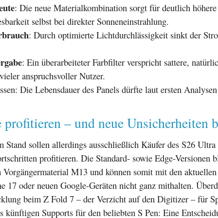
eute
: Die neue Materialkombination sorgt für deutlich höhere
sbarkeit selbst bei direkter Sonneneinstrahlung.
rbrauch
: Durch optimierte Lichtdurchlässigkeit sinkt der St
ergabe
: Ein überarbeiteter Farbfilter verspricht sattere, natürl
ieler anspruchsvoller Nutzer.
ssen: Die Lebensdauer des Panels dürfte laut ersten Analysen
e profitieren – und neue Unsicherheiten 
 Stand sollen allerdings ausschließlich Käufer des S26 Ultra
rtschritten profitieren. Die Standard- sowie Edge-Versionen b
m Vorgängermaterial M13 und können somit mit den aktuellen
e 17 oder neuen Google-Geräten nicht ganz mithalten. Überdi
klung beim Z Fold 7 – der Verzicht auf den Digitizer – für S
es künftigen Supports für den beliebten S Pen: Eine Entschei