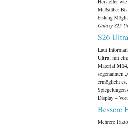
Hersteller wi
Maßstäbe: Bis
bislang Möglic
Galaxy S25 Ul
S26 Ultr
Laut Informat
Ultra
, mit ein
M14
Material
sogenannten „
ermöglicht es,
Spiegelungen e
Display – Vort
Bessere E
Mehrere Fakto