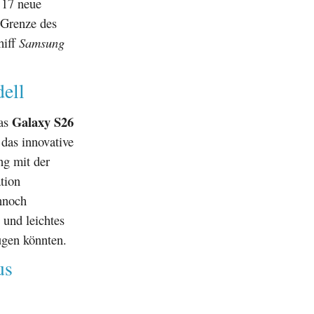
 17 neue
 Grenze des
hiff
Samsung
ell
Galaxy S26
das
 das innovative
ng mit der
tion
ennoch
 und leichtes
ugen könnten.
us