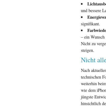
Lichtausb
und bessere Le
Energieve
signifikant.
Farbwied
– ein Wunsch v
Nicht zu verge
steigen.
Nicht all
Nach aktuellem
technischen Fo
weiterhin bei
wie dem iPhon
jüngste Entwic
hinsichtlich d