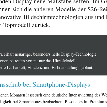
den Display neue Maßstäbe setzen. Im G
hnen sich die anderen Modelle der S26-Re
nnovative Bildschirmtechnologien aus und 
m Topmodell zurück.
a erhält neuartige, besonders helle Display-Technologie.
onen betreffen vorerst nur das Ultra-Modell.
rte Lesbarkeit, Effizienz und Farbdarstellung geplant.
onsschub bei Smartphone-Displays
genen Monaten lässt sich eine deutliche Intensivierung des W
ligkeit
bei Smartphones beobachten. Besonders im Premiums