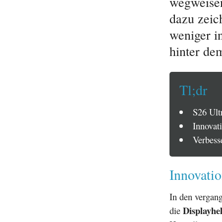
wegweisen
dazu zeic
weniger i
hinter de
Tl;dr
S26 Ultr
Innovati
Verbesse
Innovati
In den vergan
Displayhel
die