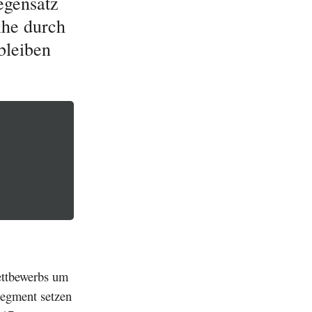
egensatz
ihe durch
bleiben
ettbewerbs um
egment setzen