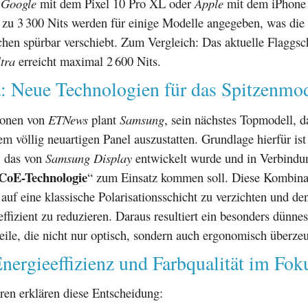
e
Google
mit dem Pixel 10 Pro XL oder
Apple
mit dem iPhone
 zu 3 300 Nits werden für einige Modelle angegeben, was die
hen spürbar verschiebt. Zum Vergleich: Das aktuelle Flaggsc
tra
erreicht maximal 2 600 Nits.
a: Neue Technologien für das Spitzenmod
ionen von
ETNews
plant
Samsung
, sein nächstes Topmodell, 
em völlig neuartigen Panel auszustatten. Grundlage hierfür ist
, das von
Samsung Display
entwickelt wurde und in Verbindu
CoE-Technologie
“ zum Einsatz kommen soll. Diese Kombina
 auf eine klassische Polarisationsschicht zu verzichten und d
ffizient zu reduzieren. Daraus resultiert ein besonders dünnes
eile, die nicht nur optisch, sondern auch ergonomisch überze
nergieeffizienz und Farbqualität im Fok
ren erklären diese Entscheidung: