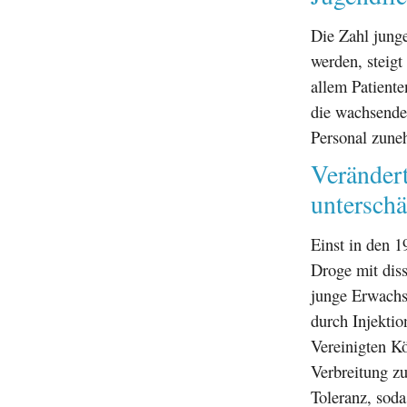
Die Zahl jung
werden, steigt
allem Patiente
die wachsende
Personal zune
Veränder
unterschä
Einst in den 1
Droge mit dis
junge Erwachse
durch Injekti
Vereinigten Kö
Verbreitung zu
Toleranz, sod