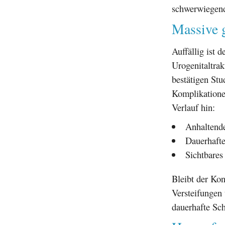
schwerwiegend
Massive g
Auffällig ist 
Urogenitaltrak
bestätigen St
Komplikatione
Verlauf hin:
Anhaltende
Dauerhaft
Sichtbares
Bleibt der Ko
Versteifungen 
dauerhafte Sch