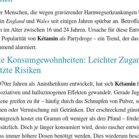
er Menschen, die wegen gravierender Harnwegserkrankungen 
 in
England
und
Wales
seit einigen Jahren spürbar an. Betroff
n im Alter zwischen 16 und 24 Jahren. Ursache für diese Entw
Kétamin
 Popularität von
als Partydroge – ein Trend, der da
hmend alarmiert.
te Konsumgewohnheiten: Leichter Zuga
tzte Risiken
Kétamin
970er Jahren als Anästhetikum entwickelt, hat sich
h
soziativen und halluzinogenen Effekten gewandelt. Gerade Ju
ne greifen zu ihr – häufig durch das Schnupfen von Pulver, s
onen oder Vermischung mit Getränken. Der erschreckend günst
nigreich kostet ein Gramm oft weniger als drei Pfund – förder
sätzlich. Doch je länger konsumiert wird, desto rascher entwic
ass immer höhere Dosen benötigt werden. Dies wiederum besc