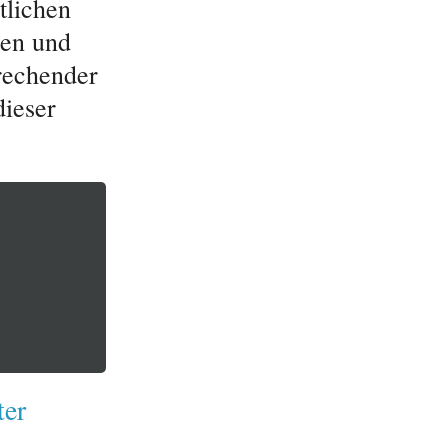
tlichen
nen und
rechender
ieser
ter