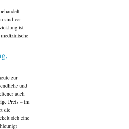
behandelt
en sind vor
icklung ist
s medizinische
ng,
eute zur
gendliche und
eltener auch
ige Preis – im
t die
kelt sich eine
hleunigt