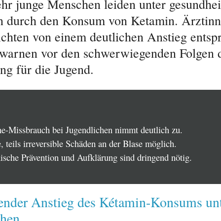
r junge Menschen leiden unter gesundhei
n durch den Konsum von Ketamin. Ärztin
ichten von einem deutlichen Anstieg entsp
 warnen vor den schwerwiegenden Folgen d
ng für die Jugend.
e-Missbrauch bei Jugendlichen nimmt deutlich zu.
 teils irreversible Schäden an der Blase möglich.
ische Prävention und Aufklärung sind dringend nötig.
ender Anstieg des Kétamin-Konsums un
chen