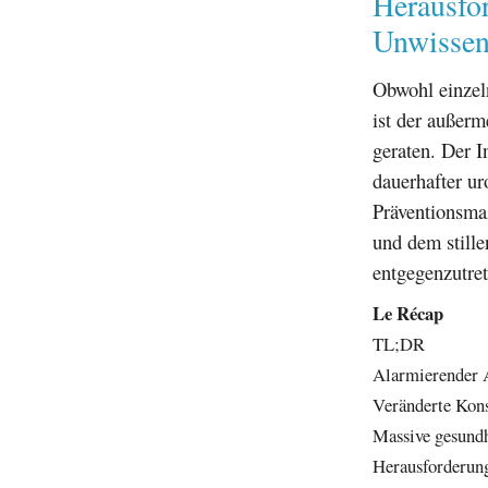
Herausfor
Unwissen
Obwohl einzel
ist der außer
geraten. Der I
dauerhafter ur
Präventionsma
und dem still
entgegenzutret
Le Récap
TL;DR
Alarmierender 
Veränderte Kons
Massive gesundh
Herausforderung