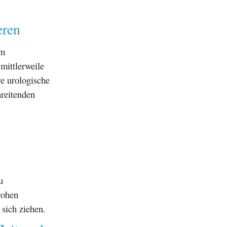
eren
m
 mittlerweile
re urologische
reitenden
u
rohen
 sich ziehen.