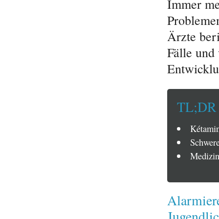
Immer meh
Probleme
Ärzte ber
Fälle und
Entwicklu
TL;DR
Kétamin
Schwere,
Medizin
Alarmier
Jugendli