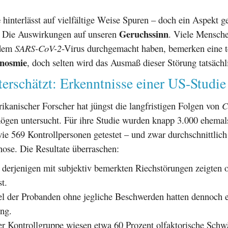
e
hinterlässt auf vielfältige Weise Spuren – doch ein Aspekt ge
Geruchssinn
: Die Auswirkungen auf unseren
. Viele Mensche
 dem
SARS-CoV-2
-Virus durchgemacht haben, bemerken eine t
nosmie
, doch selten wird das Ausmaß dieser Störung tatsächl
erschätzt: Erkenntnisse einer US-Studie
kanischer Forscher hat jüngst die langfristigen Folgen von
C
gen untersucht. Für ihre Studie wurden knapp 3.000 ehemals 
e 569 Kontrollpersonen getestet – und zwar durchschnittlich
ose. Die Resultate überraschen:
 derjenigen mit subjektiv bemerkten Riechstörungen zeigten o
t.
el der Probanden ohne jegliche Beschwerden hatten dennoch 
ung.
er Kontrollgruppe wiesen etwa 60 Prozent olfaktorische Schw