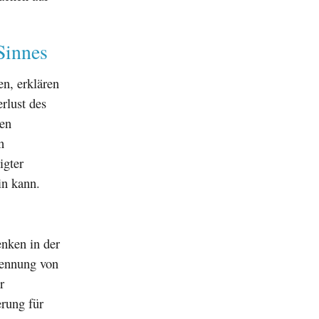
Sinnes
en, erklären
rlust des
len
n
igter
in kann.
nken in der
kennung von
r
erung für