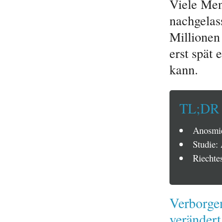
Viele Men
nachgelas
Millionen 
erst spät
kann.
TL;DR
Anosmie
Studie:
Riechtes
Verborge
verändert