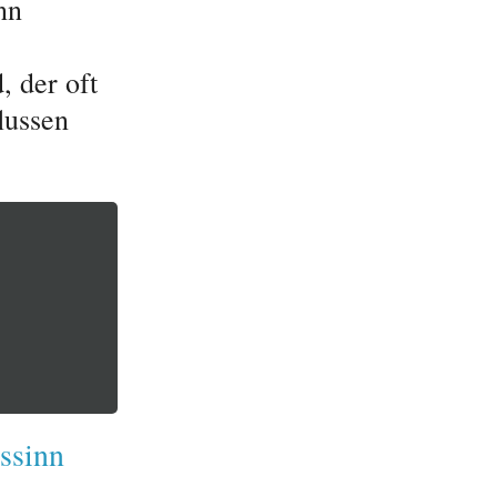
nn
, der oft
lussen
ssinn