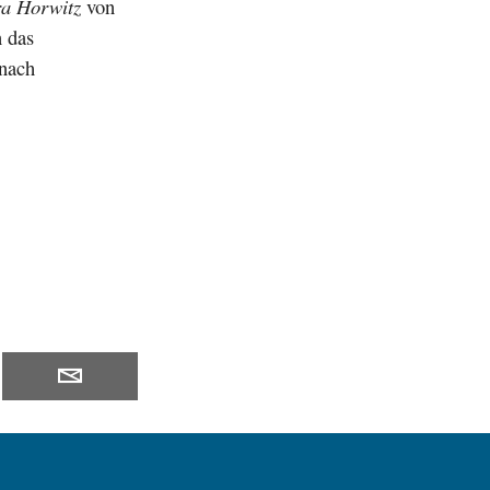
a Horwitz
von
n das
 nach