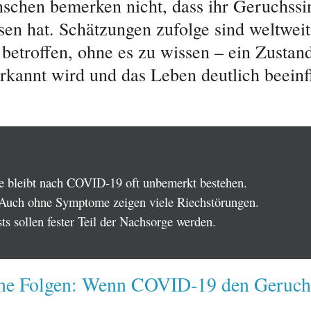
schen bemerken nicht, dass ihr Geruchssi
sen hat. Schätzungen zufolge sind weltweit
betroffen, ohne es zu wissen – ein Zustand
 erkannt wird und das Leben deutlich beeinf
 bleibt nach COVID-19 oft unbemerkt bestehen.
 Auch ohne Symptome zeigen viele Riechstörungen.
ts sollen fester Teil der Nachsorge werden.
ne Folgen: Wenn COVID-19 den Geruch