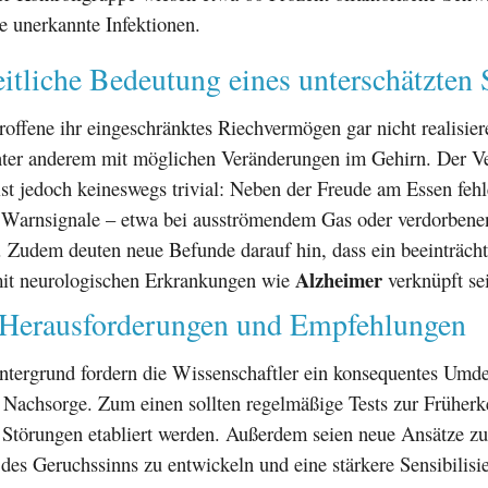
e unerkannte Infektionen.
tliche Bedeutung eines unterschätzten 
roffene ihr eingeschränktes Riechvermögen gar nicht realisier
nter anderem mit möglichen Veränderungen im Gehirn. Der Ve
st jedoch keineswegs trivial: Neben der Freude am Essen feh
 Warnsignale – etwa bei ausströmendem Gas oder verdorbene
 Zudem deuten neue Befunde darauf hin, dass ein beeinträcht
Alzheimer
it neurologischen Erkrankungen wie
verknüpft se
 Herausforderungen und Empfehlungen
ntergrund fordern die Wissenschaftler ein konsequentes Umde
 Nachsorge. Zum einen sollten regelmäßige Tests zur Früher
 Störungen etabliert werden. Außerdem seien neue Ansätze zu
 des Geruchssinns zu entwickeln und eine stärkere Sensibilisi