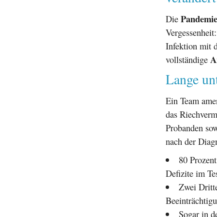
Pandemi
Die
Vergessenheit
Infektion mit
A
vollständige
Lange unt
Ein Team ameri
das Riechvermö
Probanden sowi
nach der Diagn
80 Prozent
Defizite im Tes
Zwei Dritt
Beeinträchtig
Sogar in d