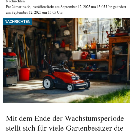
Nachrichten
Par
24matins.de
,
veröffentlicht am
September 12, 2025
um 15:05 Uhr
, geändert
am September 12, 2025 um 15:05 Uhr
.
NACHRICHTEN
Mit dem Ende der Wachstumsperiode
stellt sich für viele Gartenbesitzer die