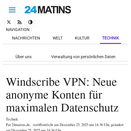
NAVIGATION
:
NACHRICHTEN
WELT
KULTUR
TECHNIK
Über uns
Verwaltung von persönlichen Daten
Windscribe VPN: Neue
anonyme Konten für
maximalen Datenschutz
Technik
Par
24matins.de
,
veröffentlicht am
Dezember 25, 2025
um 14:36 Uhr
, geändert
am Dezember 25, 2025 um 14:36 Uhr
.