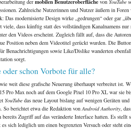
mobilen Benutzeroberfläche
berarbeitung der
von
YouTube
so
ussionen. Zahlreiche Nutzerinnen und Nutzer äußern in Foren
ik: Das modernisierte Design wirke „gedrungen“ oder gar „üb
t viele, dass künftig statt des vollständigen Kanalnamens nur
ter den Videos erscheint. Zugleich fällt auf, dass die Autoren
eue Position neben dem Videotitel gerückt wurden. Die Butto
für Benachrichtigungen sowie Like/Dislike wanderten ebenfall
itation sorgt.
 oder schon Vorbote für alle?
 wie weit diese grafische Neuerung überhaupt verbreitet ist. W
15 Pro Max noch auf dem Google Pixel 10 Pro XL war sie bi
tet
YouTube
das neue Layout bislang auf wenigen Geräten und 
. So berichtet etwa die Redaktion von
Android Authority
, das
bereits Zugriff auf das veränderte Interface hatten. Es stellt 
 es sich lediglich um einen begrenzten Versuch oder steht ei