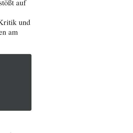
tößt auf
Kritik und
en am