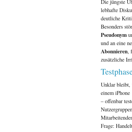
Die jüngste Ü
lebhafte Disk
deutliche Krit
Besonders stör
Pseudonym
un
und an eine n
Abonnieren
, 
zusätzliche Irr
Testphase
Unklar bleibt,
einem iPhone 
– offenbar tes
Nutzergruppen
Mitarbeitenden 
Frage: Handelt