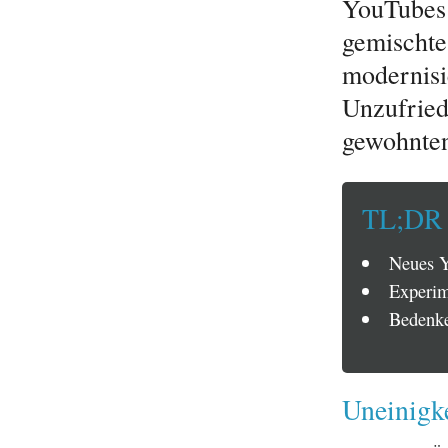
YouTubes 
gemischte
modernisi
Unzufrie
gewohnten
TL;DR
Neues Y
Experime
Bedenke
Uneinigk