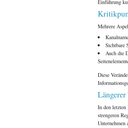
Einführung ku
Kritikpu
Mehrere Aspek
Kanalnamen
Sichtbare 
Auch die D
Seitenelement
Diese Verände
Informationsge
Längerer 
In den letzte
strengeren Re
Unternehmen au