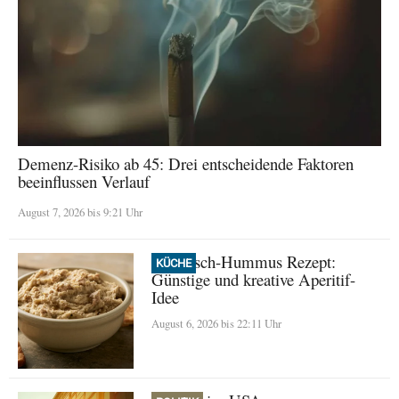
Demenz-Risiko ab 45: Drei entscheidende Faktoren
beeinflussen Verlauf
August 7, 2026 bis 9:21 Uhr
Thunfisch-Hummus Rezept:
KÜCHE
Günstige und kreative Aperitif-
Idee
August 6, 2026 bis 22:11 Uhr