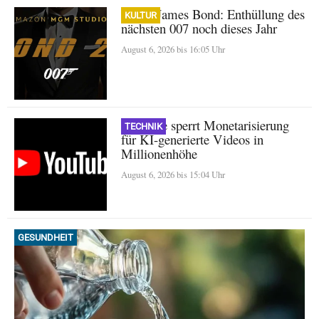
Neuer James Bond: Enthüllung des
KULTUR
nächsten 007 noch dieses Jahr
August 6, 2026 bis 16:05 Uhr
YouTube sperrt Monetarisierung
TECHNIK
für KI-generierte Videos in
Millionenhöhe
August 6, 2026 bis 15:04 Uhr
GESUNDHEIT