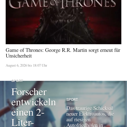
Game of Thrones: George R.R. Martin sorgt erneut für
Unsicherheit
August 6, 2026 bis 18:07 Uhr
SPORT
Forscher
entwickeln
SPORT
Das traurige Schicksal
einen 2-
neuer Elektroautos, die
Liter-
auf riesigen
Autofriedhöfen in