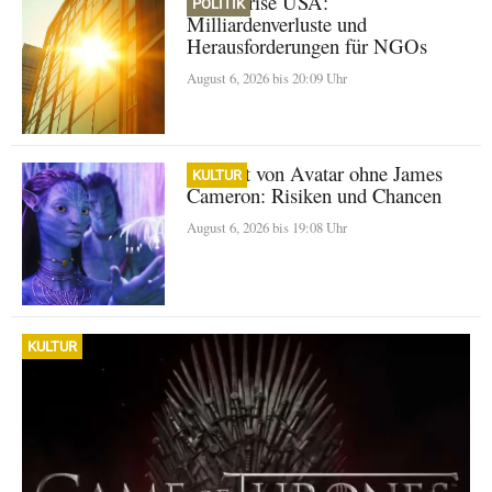
Klimakrise USA:
POLITIK
Milliardenverluste und
Herausforderungen für NGOs
August 6, 2026 bis 20:09 Uhr
Zukunft von Avatar ohne James
KULTUR
Cameron: Risiken und Chancen
August 6, 2026 bis 19:08 Uhr
KULTUR