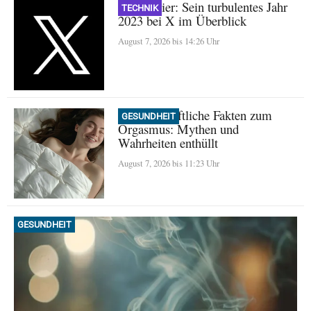
Nikita Bier: Sein turbulentes Jahr
TECHNIK
2023 bei X im Überblick
August 7, 2026 bis 14:26 Uhr
Wissenschaftliche Fakten zum
GESUNDHEIT
Orgasmus: Mythen und
Wahrheiten enthüllt
August 7, 2026 bis 11:23 Uhr
GESUNDHEIT