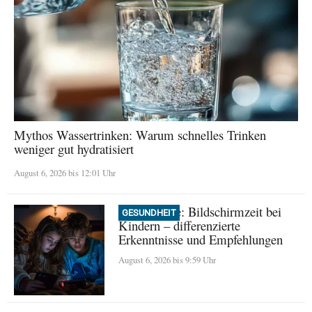
Mythos Wassertrinken: Warum schnelles Trinken
weniger gut hydratisiert
August 6, 2026 bis 12:01 Uhr
Neue Studie: Bildschirmzeit bei
GESUNDHEIT
Kindern – differenzierte
Erkenntnisse und Empfehlungen
August 6, 2026 bis 9:59 Uhr