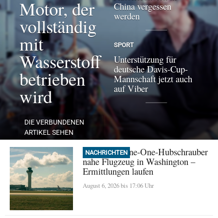
Motor, der
China vergessen
werden
vollständig
mit
SPORT
Wasserstoff
Unterstützung für
deutsche Davis-Cup-
betrieben
Mannschaft jetzt auch
auf Viber
wird
DIE VERBUNDENEN
ARTIKEL SEHEN
Trump: Marine-One-Hubschrauber
NACHRICHTEN
nahe Flugzeug in Washington –
Ermittlungen laufen
August 6, 2026 bis 17:06 Uhr