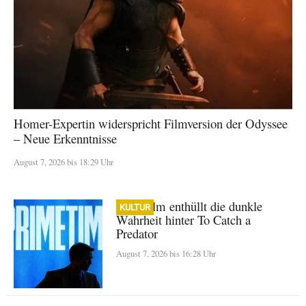
Homer-Expertin widerspricht Filmversion der Odyssee
– Neue Erkenntnisse
August 7, 2026 bis 18:29 Uhr
A24-Film enthüllt die dunkle
KULTUR
Wahrheit hinter To Catch a
Predator
August 7, 2026 bis 16:28 Uhr