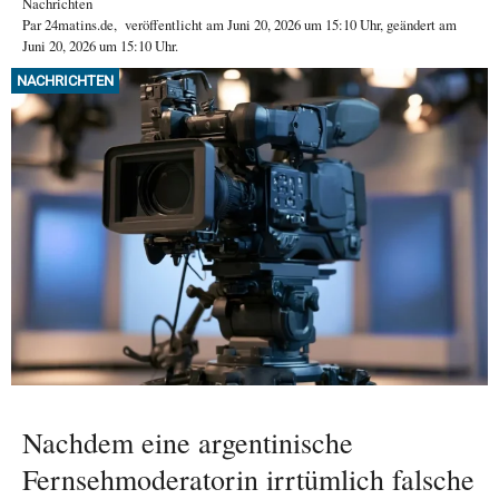
Nachrichten
Par
24matins.de
,
veröffentlicht am
Juni 20, 2026
um 15:10 Uhr
, geändert am
Juni 20, 2026 um 15:10 Uhr
.
NACHRICHTEN
Nachdem eine argentinische
Fernsehmoderatorin irrtümlich falsche