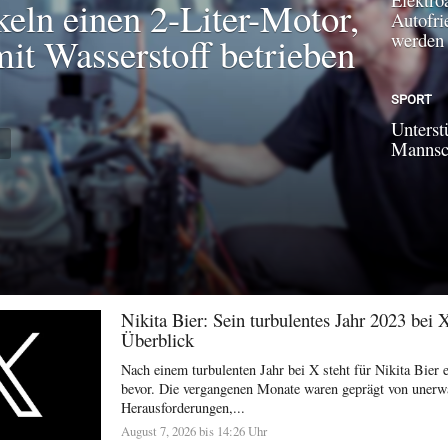
keln einen 2-Liter-Motor,
Autofri
werden
mit Wasserstoff betrieben
SPORT
Unterst
N
Mannsch
Nikita Bier: Sein turbulentes Jahr 2023 bei 
Überblick
Nach einem turbulenten Jahr bei X steht für Nikita Bier e
bevor. Die vergangenen Monate waren geprägt von unerw
Herausforderungen,...
August 7, 2026 bis 14:26 Uhr