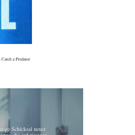
 Catch a Predator
urige Schicksal neuer
utos, die auf riesigen