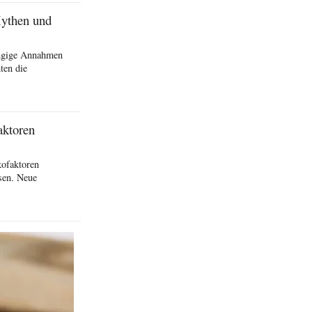
Mythen und
ängige Annahmen
ten die
aktoren
kofaktoren
sen. Neue