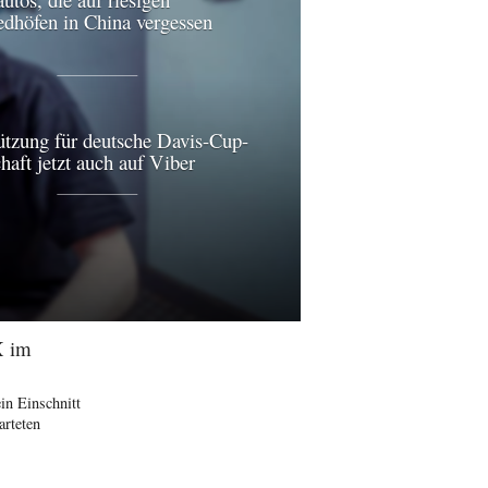
edhöfen in China vergessen
ützung für deutsche Davis-Cup-
aft jetzt auch auf Viber
X im
in Einschnitt
arteten