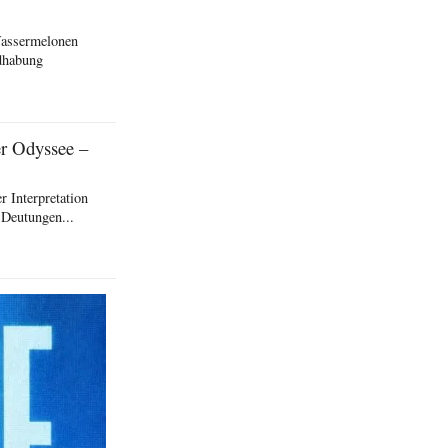
Wassermelonen
ndhabung
er Odyssee –
 Interpretation
 Deutungen...