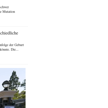
schwer
he Mutation
schiedliche
nfolge der Geburt
könnte. Die...